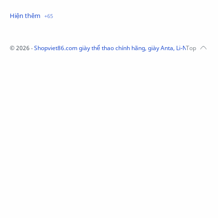
Mũ Li-Ning
Mũ Lining chính hãng
Mũ Puma Chính Hãng
Mũ adidas
Phụ kiện Acer
Pierre Cardin
©
2026
‧
Shopviet86.com giày thể thao chính hãng, giày Anta, Li-Ning, Adidas
QUẦN NỈ LI-NING
Quần Xtep
Quần nỉ nam Lining
Quần short nam Lining
Remax
Sale giày Anta nữ
Sale áo nỉ Adidas
Sịp Nanjiren
SỮA TẮM ADIDAS
Sữa tắm gội nam 3in1
Tai Nghe Remax
Tai nghe Acer
Tai nghe Acer Bluetooth
Thương hiệu Li-Ning
Thắt lưng Aokang
Túi
Túi Aokang chính hàng
Túi Lining
Túi ngủ 361
Túi đeo chéo sale