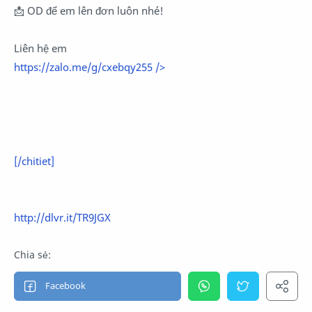
📩 OD để em lên đơn luôn nhé!
Liên hệ em
https://zalo.me/g/cxebqy255
/>
[/chitiet]
http://dlvr.it/TR9JGX