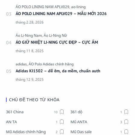
ÁO POLO LINING NAM APLV029 – MẪU MỚI 2026
ÁO GIỮ NHIỆT LI-NING CỰC ĐẸP – CỰC ẤM
Adidas KI1502 – đế êm, da mềm, chuẩn auth
CHỦ ĐỀ THEO TỪ KHÓA
361 China
361 dộ
AN TA
Mũ ANTA
Mũ Adidas chính hãng
Mũ Das sale