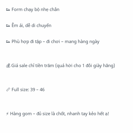
👟 Form chạy bộ nhẹ chân
👟 Êm ái, dễ di chuyển
👟 Phù hợp đi tập – đi chơi – mang hàng ngày
💰 Giá sale chỉ tiền trăm (quá hời cho 1 đôi giày hãng)
📏 Full size: 39 – 46
⚡ Hàng gom – đủ size là chốt, nhanh tay kẻo hết ạ!