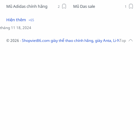
Mũ Adidas chính hãng
Mũ Das sale
Mũ Li-Ning
Mũ Lining chính hãng
Mũ Puma Chính Hãng
Mũ adidas
Phụ kiện Acer
Pierre Cardin
©
2026
‧
Shopviet86.com giày thể thao chính hãng, giày Anta, Li-Ning, Adidas
QUẦN NỈ LI-NING
Quần Xtep
Quần nỉ nam Lining
Quần short nam Lining
Remax
Sale giày Anta nữ
Sale áo nỉ Adidas
Sịp Nanjiren
SỮA TẮM ADIDAS
Sữa tắm gội nam 3in1
Tai Nghe Remax
Tai nghe Acer
Tai nghe Acer Bluetooth
Thương hiệu Li-Ning
Thắt lưng Aokang
Túi
Túi Aokang chính hàng
Túi Lining