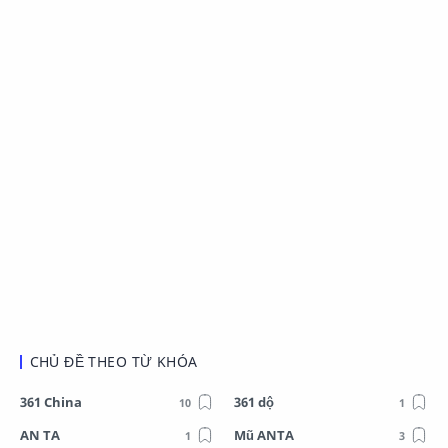
CHỦ ĐỀ THEO TỪ KHÓA
361 China
361 dộ
AN TA
Mũ ANTA