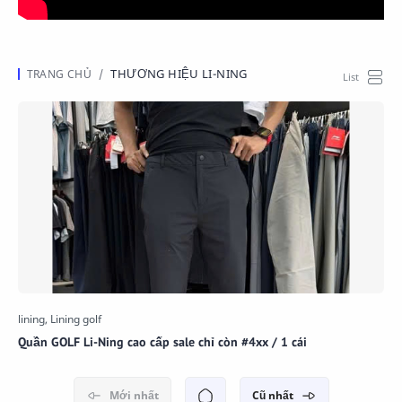
THƯƠNG HIỆU LI-NING
Quần GOLF Li-Ning cao cấp sale chỉ còn #4xx / 1 cái