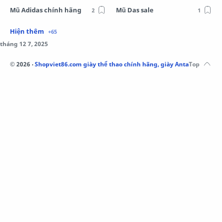
Mũ Adidas chính hãng
Mũ Das sale
Mũ Li-Ning
Mũ Lining chính hãng
Mũ Puma Chính Hãng
Mũ adidas
Phụ kiện Acer
Pierre Cardin
©
2026
‧
Shopviet86.com giày thể thao chính hãng, giày Anta, Li-Ning, A
QUẦN NỈ LI-NING
Quần Xtep
Quần nỉ nam Lining
Quần short nam Lining
Remax
Sale giày Anta nữ
Sale áo nỉ Adidas
Sịp Nanjiren
SỮA TẮM ADIDAS
Sữa tắm gội nam 3in1
Tai Nghe Remax
Tai nghe Acer
Tai nghe Acer Bluetooth
Thương hiệu Li-Ning
Thắt lưng Aokang
Túi
Túi Aokang chính hàng
Túi Lining