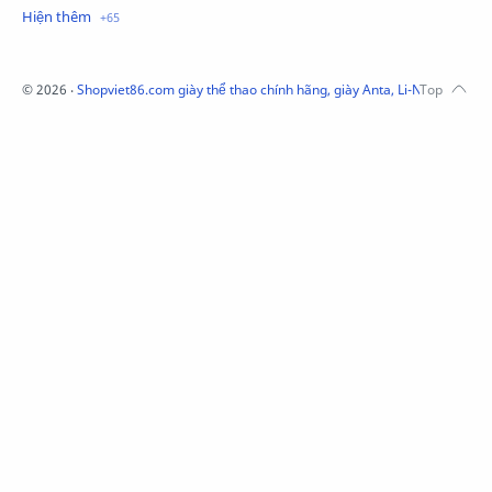
Mũ Li-Ning
Mũ Lining chính hãng
Mũ Puma Chính Hãng
Mũ adidas
Phụ kiện Acer
Pierre Cardin
©
2026
‧
Shopviet86.com giày thể thao chính hãng, giày Anta, Li-Ning, Adidas
QUẦN NỈ LI-NING
Quần Xtep
Quần nỉ nam Lining
Quần short nam Lining
Remax
Sale giày Anta nữ
Sale áo nỉ Adidas
Sịp Nanjiren
SỮA TẮM ADIDAS
Sữa tắm gội nam 3in1
Tai Nghe Remax
Tai nghe Acer
Tai nghe Acer Bluetooth
Thương hiệu Li-Ning
Thắt lưng Aokang
Túi
Túi Aokang chính hàng
Túi Lining
Túi ngủ 361
Túi đeo chéo sale
TẤT NAM 361
TẤT XTEP