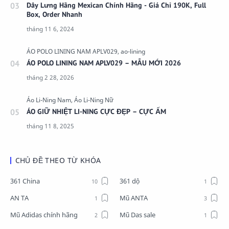
Dây Lưng Hãng Mexican Chính Hãng - Giá Chỉ 190K, Full
Box, Order Nhanh
ÁO POLO LINING NAM APLV029 – MẪU MỚI 2026
ÁO GIỮ NHIỆT LI-NING CỰC ĐẸP – CỰC ẤM
CHỦ ĐỀ THEO TỪ KHÓA
361 China
361 dộ
AN TA
Mũ ANTA
Mũ Adidas chính hãng
Mũ Das sale