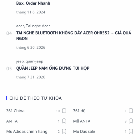
Box, Order Nhanh
TAI NGHE BLUETOOTH KHÔNG DÂY ACER OHR552 – GIÁ QUÁ
NGON
QUẦN JEEP NAM ỐNG ĐỨNG TÚI HỘP
CHỦ ĐỀ THEO TỪ KHÓA
361 China
361 dộ
AN TA
Mũ ANTA
Mũ Adidas chính hãng
Mũ Das sale