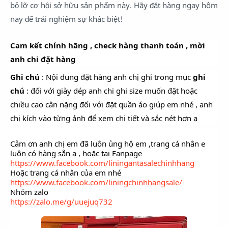
bỏ lỡ cơ hội sở hữu sản phẩm này. Hãy đặt hàng ngay hôm
nay để trải nghiệm sự khác biệt!
Cam kết chính hãng , check hàng thanh toán , mời
anh chi đặt hàng
Ghi chú
: Nội dung đặt hàng anh chị ghi trong mục
ghi
chú
: đối với giày dép anh chi ghi size muốn đặt hoặc
chiều cao cân nặng đối với đặt quần áo giúp em nhé , anh
chị kích vào từng ảnh để xem chi tiết và sắc nét hơn ạ
Cảm ơn anh chị em đã luôn ủng hộ em ,trang cá nhân e
luôn có hàng sẵn ạ , hoặc tại Fanpage
https://www.facebook.com/liningantasalechinhhang
Hoặc trang cá nhân của em nhé
https://www.facebook.com/liningchinhhangsale/
Nhóm zalo
https://zalo.me/g/uuejuq732