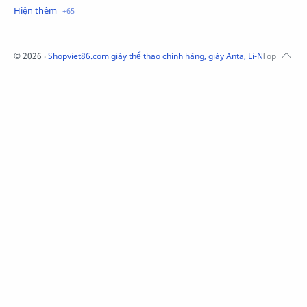
Mũ Li-Ning
Mũ Lining chính hãng
Mũ Puma Chính Hãng
Mũ adidas
Phụ kiện Acer
Pierre Cardin
©
2026
‧
Shopviet86.com giày thể thao chính hãng, giày Anta, Li-Ning, Adidas
QUẦN NỈ LI-NING
Quần Xtep
Quần nỉ nam Lining
Quần short nam Lining
Remax
Sale giày Anta nữ
Sale áo nỉ Adidas
Sịp Nanjiren
SỮA TẮM ADIDAS
Sữa tắm gội nam 3in1
Tai Nghe Remax
Tai nghe Acer
Tai nghe Acer Bluetooth
Thương hiệu Li-Ning
Thắt lưng Aokang
Túi
Túi Aokang chính hàng
Túi Lining
Túi ngủ 361
Túi đeo chéo sale
TẤT NAM 361
TẤT XTEP