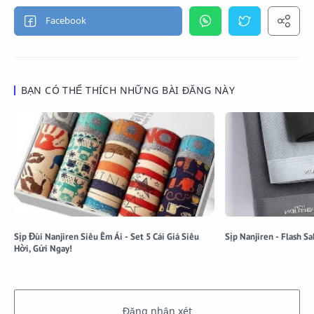
BẠN CÓ THỂ THÍCH NHỮNG BÀI ĐĂNG NÀY
Sịp Đùi Nanjiren Siêu Êm Ái - Set 5 Cái Giá Siêu
Sịp Nanjiren - Flash Sa
Hời, Gửi Ngay!