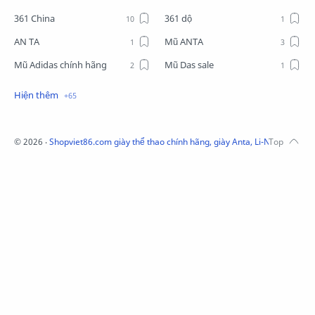
361 China
361 dộ
AN TA
Mũ ANTA
Mũ Adidas chính hãng
Mũ Das sale
Mũ Li-Ning
Mũ Lining chính hãng
Mũ Puma Chính Hãng
Mũ adidas
Phụ kiện Acer
Pierre Cardin
©
2026
‧
Shopviet86.com giày thể thao chính hãng, giày Anta, Li-Ning, Adidas
QUẦN NỈ LI-NING
Quần Xtep
Quần nỉ nam Lining
Quần short nam Lining
Remax
Sale giày Anta nữ
Sale áo nỉ Adidas
Sịp Nanjiren
SỮA TẮM ADIDAS
Sữa tắm gội nam 3in1
Tai Nghe Remax
Tai nghe Acer
Tai nghe Acer Bluetooth
Thương hiệu Li-Ning