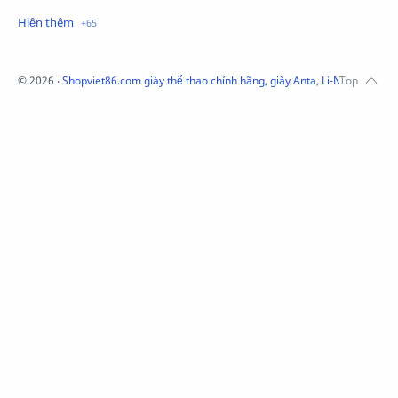
Mũ Li-Ning
Mũ Lining chính hãng
Mũ Puma Chính Hãng
Mũ adidas
Phụ kiện Acer
Pierre Cardin
©
2026
‧
Shopviet86.com giày thể thao chính hãng, giày Anta, Li-Ning, Adidas
QUẦN NỈ LI-NING
Quần Xtep
Quần nỉ nam Lining
Quần short nam Lining
Remax
Sale giày Anta nữ
Sale áo nỉ Adidas
Sịp Nanjiren
SỮA TẮM ADIDAS
Sữa tắm gội nam 3in1
Tai Nghe Remax
Tai nghe Acer
Tai nghe Acer Bluetooth
Thương hiệu Li-Ning
Thắt lưng Aokang
Túi
Túi Aokang chính hàng
Túi Lining
Túi ngủ 361
Túi đeo chéo sale
TẤT NAM 361
TẤT XTEP