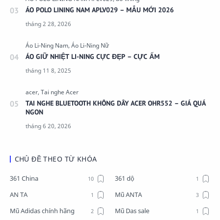
ÁO POLO LINING NAM APLV029 – MẪU MỚI 2026
ÁO GIỮ NHIỆT LI-NING CỰC ĐẸP – CỰC ẤM
TAI NGHE BLUETOOTH KHÔNG DÂY ACER OHR552 – GIÁ QUÁ
NGON
CHỦ ĐỀ THEO TỪ KHÓA
361 China
361 dộ
AN TA
Mũ ANTA
Mũ Adidas chính hãng
Mũ Das sale