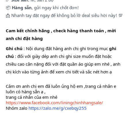
📦
Hàng sẵn
, gửi ngay khi chốt đơn!
📩 Nhanh tay đặt ngay để không bỏ lỡ deal siêu hời này! 💯
Cam kết chính hãng , check hàng thanh toán , mời
anh chi đặt hàng
Ghi chú
: Nội dung đặt hàng anh chị ghi trong mục
ghi
chú
: đối với giày dép anh chi ghi size muốn đặt hoặc
chiều cao cân nặng đối với đặt quần áo giúp em nhé , anh
chị kích vào từng ảnh để xem chi tiết và sắc nét hơn ạ
Cảm ơn anh chị em đã luôn ủng hộ em ,trang cá nhân e
luôn có hàng sẵn ạ ,
trang cá nhân của em nhé
https://www.facebook.com/liningchinhhangsale/
Nhóm zalo
https://zalo.me/g/cxebqy255