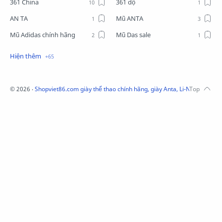
361 China
361 dộ
AN TA
Mũ ANTA
Mũ Adidas chính hãng
Mũ Das sale
Mũ Li-Ning
Mũ Lining chính hãng
Mũ Puma Chính Hãng
Mũ adidas
Phụ kiện Acer
Pierre Cardin
©
2026
‧
Shopviet86.com giày thể thao chính hãng, giày Anta, Li-Ning, Adidas
QUẦN NỈ LI-NING
Quần Xtep
Quần nỉ nam Lining
Quần short nam Lining
Remax
Sale giày Anta nữ
Sale áo nỉ Adidas
Sịp Nanjiren
SỮA TẮM ADIDAS
Sữa tắm gội nam 3in1
Tai Nghe Remax
Tai nghe Acer
Tai nghe Acer Bluetooth
Thương hiệu Li-Ning
Thắt lưng Aokang
Túi