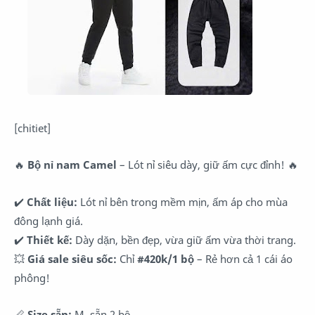
[chitiet]
🔥
Bộ nỉ nam Camel
– Lót nỉ siêu dày, giữ ấm cực đỉnh! 🔥
✔️
Chất liệu:
Lót nỉ bên trong mềm mịn, ấm áp cho mùa
đông lạnh giá.
✔️
Thiết kế:
Dày dặn, bền đẹp, vừa giữ ấm vừa thời trang.
💥
Giá sale siêu sốc:
Chỉ
#420k/1 bộ
– Rẻ hơn cả 1 cái áo
phông!
📏
Size sẵn:
M, sẵn 2 bộ