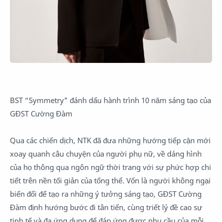
BST “Symmetry" đánh dấu hành trình 10 năm sáng tạo của
GĐST Cường Đàm
Qua các chiến dịch, NTK đã đưa những hướng tiếp cận mới
xoay quanh câu chuyện của người phụ nữ, về dáng hình
của họ thông qua ngôn ngữ thời trang với sự phức hợp chi
tiết trên nền tối giản của tổng thể. Vốn là người không ngại
biến đổi để tạo ra những ý tưởng sáng tạo, GĐST Cường
Đàm định hướng bước đi tân tiến, cùng triết lý đề cao sự
tinh tế và đa ứng dụng để đáp ứng được nhu cầu của mỗi