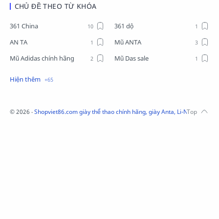
CHỦ ĐỀ THEO TỪ KHÓA
361 China
361 dộ
AN TA
Mũ ANTA
Mũ Adidas chính hãng
Mũ Das sale
Mũ Li-Ning
Mũ Lining chính hãng
Mũ Puma Chính Hãng
Mũ adidas
Phụ kiện Acer
Pierre Cardin
©
2026
‧
Shopviet86.com giày thể thao chính hãng, giày Anta, Li-Ning, Adidas
QUẦN NỈ LI-NING
Quần Xtep
Quần nỉ nam Lining
Quần short nam Lining
Remax
Sale giày Anta nữ
Sale áo nỉ Adidas
Sịp Nanjiren
SỮA TẮM ADIDAS
Sữa tắm gội nam 3in1
Tai Nghe Remax
Tai nghe Acer