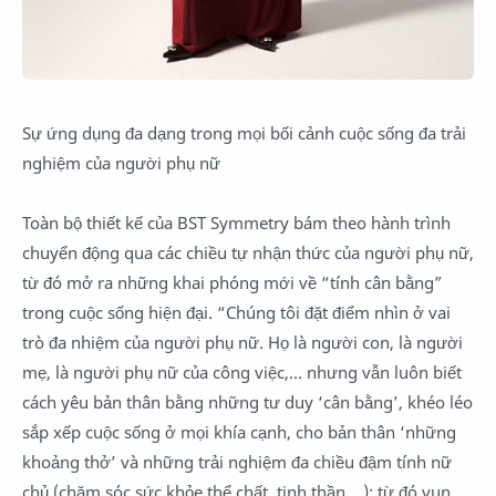
Sự ứng dụng đa dạng trong mọi bối cảnh cuộc sống đa trải
nghiệm của người phụ nữ
Toàn bộ thiết kế của BST Symmetry bám theo hành trình
chuyển động qua các chiều tự nhận thức của người phụ nữ,
từ đó mở ra những khai phóng mới về “tính cân bằng”
trong cuộc sống hiện đại. “Chúng tôi đặt điểm nhìn ở vai
trò đa nhiệm của người phụ nữ. Họ là người con, là người
mẹ, là người phụ nữ của công việc,... nhưng vẫn luôn biết
cách yêu bản thân bằng những tư duy ‘cân bằng’, khéo léo
sắp xếp cuộc sống ở mọi khía cạnh, cho bản thân ‘những
khoảng thở’ và những trải nghiệm đa chiều đậm tính nữ
chủ (chăm sóc sức khỏe thể chất, tinh thần,...); từ đó vun