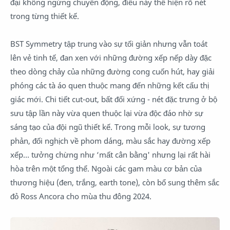
đại không ngừng chuyển động, điều này thể hiện rõ nét
trong từng thiết kế.
BST Symmetry tập trung vào sự tối giản nhưng vẫn toát
lên vẻ tinh tế, đan xen với những đường xếp nếp dày đặc
theo dòng chảy của những đường cong cuốn hút, hay giải
phóng các tà áo quen thuộc mang đến những kết cấu thị
giác mới. Chi tiết cut-out, bất đối xứng - nét đặc trưng ở bộ
sưu tập lần này vừa quen thuộc lại vừa độc đáo nhờ sự
sáng tạo của đội ngũ thiết kế. Trong mỗi look, sự tương
phản, đối nghịch về phom dáng, màu sắc hay đường xếp
xếp… tưởng chừng như ‘mất cân bằng' nhưng lại rất hài
hòa trên một tổng thể. Ngoài các gam màu cơ bản của
thương hiệu (đen, trắng, earth tone), còn bổ sung thêm sắc
đỏ Ross Ancora cho mùa thu đông 2024.