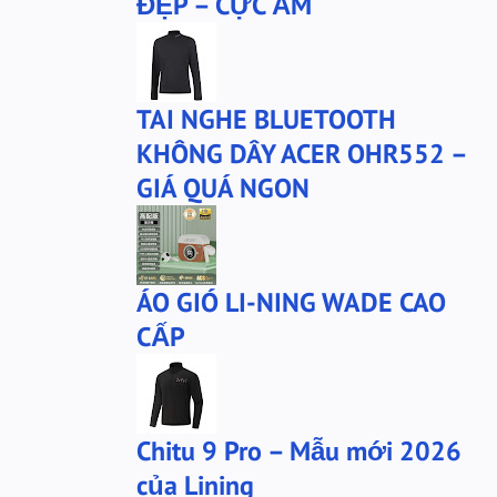
ĐẸP – CỰC ẤM
phu-kien-sale
puma
puma chính hãng
quần nỉ PUMA
quần puma
quần short Anta
TAI NGHE BLUETOOTH
sale
sale giày anta
KHÔNG DÂY ACER OHR552 –
san-sale
tai nghe
GIÁ QUÁ NGON
tai-nghe
thanh lý
túi đeo chéo
tất lining
tất nanjiren
ví da
ÁO GIÓ LI-NING WADE CAO
Áo khoác 361
áo anta
CẤP
áo cartelo
áo jeep
áo khoác adidas
Chitu 9 Pro – Mẫu mới 2026
của Lining