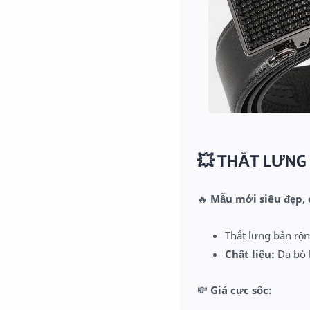
💥
THẮT LƯNG 
🔥
Mẫu mới siêu đẹp,
Thắt lưng bản rộ
Chất liệu:
Da bò 
💸
Giá cực sốc: