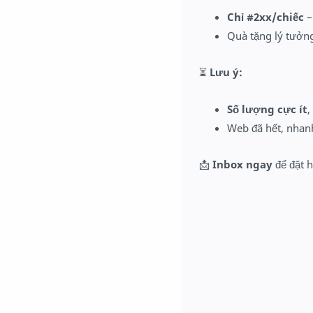
Chỉ #2xx/chiếc
–
Quà tặng lý tưởn
⏳
Lưu ý:
Số lượng cực ít
,
Web đã hết, nhan
📩
Inbox ngay
để đặt 