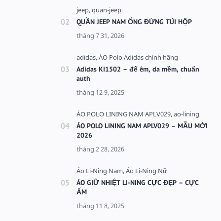
QUẦN JEEP NAM ỐNG ĐỨNG TÚI HỘP
Adidas KI1502 – đế êm, da mềm, chuẩn
auth
ÁO POLO LINING NAM APLV029 – MẪU MỚI
2026
ÁO GIỮ NHIỆT LI-NING CỰC ĐẸP – CỰC
ẤM