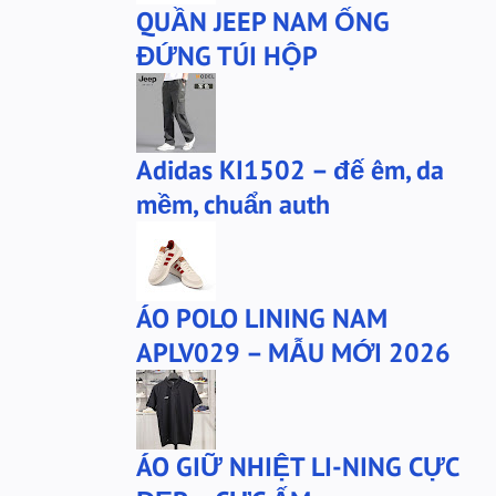
QUẦN JEEP NAM ỐNG
Tai nghe Acer Bluetooth
Thương hiệu Li-Ning
ĐỨNG TÚI HỘP
Thắt lưng Aokang
Túi
Túi Aokang chính hàng
Túi Lining
Túi ngủ 361
Túi đeo chéo sale
Adidas KI1502 – đế êm, da
TẤT NAM 361
TẤT XTEP
mềm, chuẩn auth
Tất 361
Tất Anta
Tất Pierre Cardin
Ví Aokang
Ví nam chính hãng
Warrior
ÁO POLO LINING NAM
Xtep
Xtep sale
APLV029 – MẪU MỚI 2026
adidas .
adidas chính hãng
anta
anta-chinh-hang
bộ xtep
mû xtep
ÁO GIỮ NHIỆT LI-NING CỰC
mũ
mũ lining