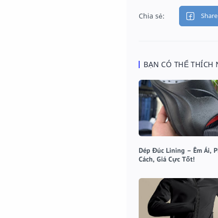
BẠN CÓ THỂ THÍCH
Dép Đúc Lining – Êm Ái, 
Cách, Giá Cực Tốt!