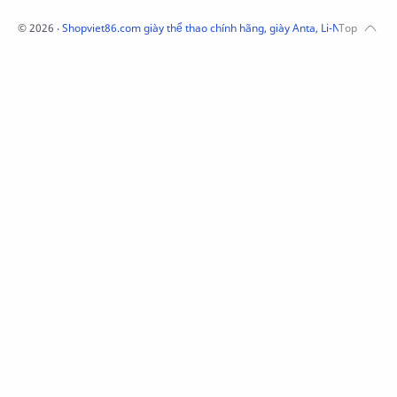
Phụ kiện Acer
Pierre Cardin
©
2026
‧
Shopviet86.com giày thể thao chính hãng, giày Anta, Li-Ning, Adidas
QUẦN NỈ LI-NING
Quần Xtep
Quần nỉ nam Lining
Quần short nam Lining
Remax
Sale giày Anta nữ
Sale áo nỉ Adidas
Sịp Nanjiren
SỮA TẮM ADIDAS
Sữa tắm gội nam 3in1
Tai Nghe Remax
Tai nghe Acer
Tai nghe Acer Bluetooth
Thương hiệu Li-Ning
Thắt lưng Aokang
Túi
Túi Aokang chính hàng
Túi Lining
Túi ngủ 361
Túi đeo chéo sale
TẤT NAM 361
TẤT XTEP
Tất 361
Tất Anta