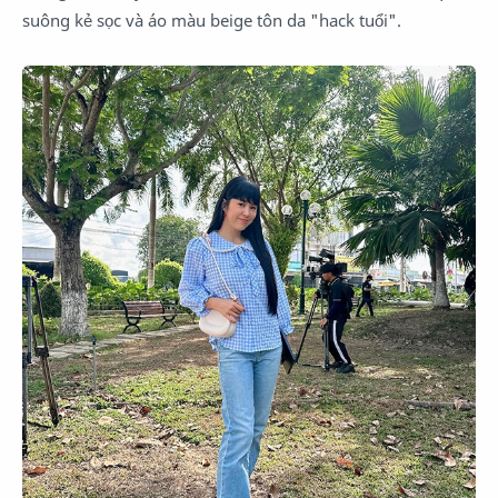
suông kẻ sọc và áo màu beige tôn da "hack tuổi".