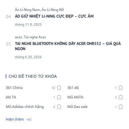
ÁO GIỮ NHIỆT LI-NING CỰC ĐẸP – CỰC ẤM
TAI NGHE BLUETOOTH KHÔNG DÂY ACER OHR552 – GIÁ QUÁ
NGON
CHỦ ĐỀ THEO TỪ KHÓA
361 China
361 dộ
AN TA
Mũ ANTA
Mũ Adidas chính hãng
Mũ Das sale
Mũ Li-Ning
Mũ Lining chính hãng
Mũ Puma Chính Hãng
Mũ adidas