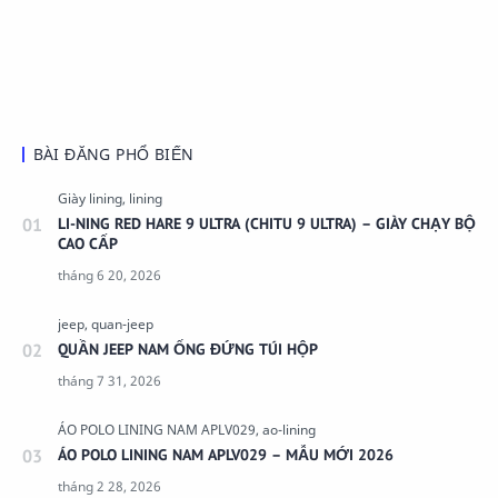
BÀI ĐĂNG PHỔ BIẾN
LI-NING RED HARE 9 ULTRA (CHITU 9 ULTRA) – GIÀY CHẠY BỘ
CAO CẤP
QUẦN JEEP NAM ỐNG ĐỨNG TÚI HỘP
ÁO POLO LINING NAM APLV029 – MẪU MỚI 2026