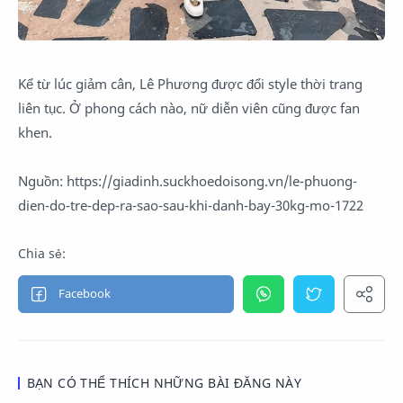
Kể từ lúc giảm cân, Lê Phương được đổi style thời trang
liên tục. Ở phong cách nào, nữ diễn viên cũng được fan
khen.
Nguồn: https://giadinh.suckhoedoisong.vn/le-phuong-
dien-do-tre-dep-ra-sao-sau-khi-danh-bay-30kg-mo-1722
BẠN CÓ THỂ THÍCH NHỮNG BÀI ĐĂNG NÀY