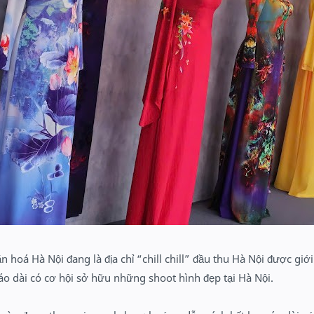
 hoá Hà Nội đang là địa chỉ “chill chill” đầu thu Hà Nội được giới 
áo dài có cơ hội sở hữu những shoot hình đẹp tại Hà Nội.