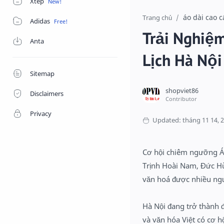
Xtep
áo dài cao 
Trang chủ
Adidas
Trải Nghiệm
Anta
Lịch Hà Nộ
Sitemap
Disclaimers
Privacy
Cơ hội chiêm ngưỡng Áo
Trịnh Hoài Nam, Đức Hù
văn hoá được nhiều ng
Hà Nội đang trở thành đ
và văn hóa Việt có cơ h