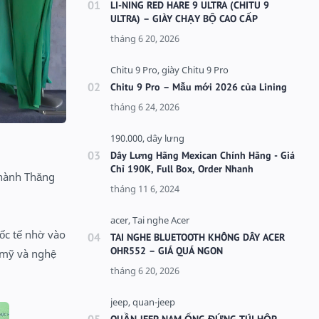
LI-NING RED HARE 9 ULTRA (CHITU 9
ULTRA) – GIÀY CHẠY BỘ CAO CẤP
Chitu 9 Pro – Mẫu mới 2026 của Lining
Dây Lưng Hãng Mexican Chính Hãng - Giá
Chỉ 190K, Full Box, Order Nhanh
Thành Thăng
ốc tế nhờ vào
TAI NGHE BLUETOOTH KHÔNG DÂY ACER
OHR552 – GIÁ QUÁ NGON
m mỹ và nghệ
QUẦN JEEP NAM ỐNG ĐỨNG TÚI HỘP