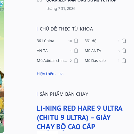
CHỦ ĐỀ THEO TỪ KHÓA
361 China
361 dộ
AN TA
Mũ ANTA
Mũ Adidas chính hãng
Mũ Das sale
Mũ Li-Ning
Mũ Lining chính hãng
Mũ Puma Chính Hãng
Mũ adidas
Phụ kiện Acer
Pierre Cardin
SẢN PHẨM BÁN CHẠY
QUẦN NỈ LI-NING
Quần Xtep
LI-NING RED HARE 9 ULTRA
Quần nỉ nam Lining
Quần short nam Lining
(CHITU 9 ULTRA) – GIÀY
Remax
Sale giày Anta nữ
CHẠY BỘ CAO CẤP
Sale áo nỉ Adidas
Sịp Nanjiren