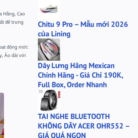
SỮA TẮM ADIDAS
Sữa tắm gội nam 3in1
La Hằng, Cao
Tai Nghe Remax
Tai nghe Acer
ất để trưng
Chitu 9 Pro – Mẫu mới 2026
Tai nghe Acer Bluetooth
Thương hiệu Li-Ning
của Lining
Thắt lưng Aokang
Túi
hoạt động mới:
Túi Aokang chính hàng
Túi Lining
, Áo dài với
Túi ngủ 361
Túi đeo chéo sale
Dây Lưng Hãng Mexican
TẤT NAM 361
TẤT XTEP
Chính Hãng - Giá Chỉ 190K,
Tất 361
Tất Anta
Full Box, Order Nhanh
Tất Pierre Cardin
Ví Aokang
Ví nam chính hãng
Warrior
Xtep
Xtep sale
TAI NGHE BLUETOOTH
adidas .
adidas chính hãng
KHÔNG DÂY ACER OHR552 –
anta
anta-chinh-hang
GIÁ QUÁ NGON
bộ xtep
mû xtep