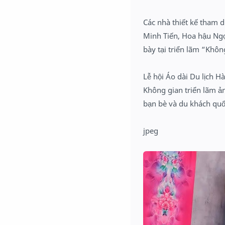
Các nhà thiết kế tham 
Minh Tiến, Hoa hậu Ngọ
bày tại triển lãm “Khôn
Lễ hội Áo dài Du lịch H
Không gian triển lãm ản
bạn bè và du khách quố
jpeg