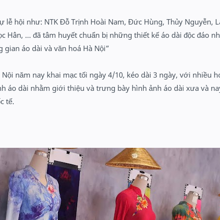
dự lễ hội như: NTK Đỗ Trịnh Hoài Nam, Đức Hùng, Thủy Nguyễn, 
c Hân, … đã tâm huyết chuẩn bị những thiết kế áo dài độc đáo nh
g gian áo dài và văn hoá Hà Nội”
à Nội năm nay khai mạc tối ngày 4/10, kéo dài 3 ngày, với nhiều 
h áo dài nhằm giới thiệu và trưng bày hình ảnh áo dài xưa và nay
c tế.