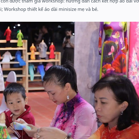
còn được tham gia workshop: hướng dẫn cách kết hợp áo dài với
i; Workshop thiết kế áo dài minisize mẹ và bé.