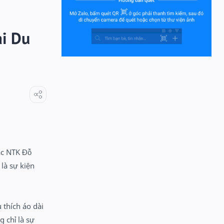
ài Du
ác NTK Đỗ
là sự kiện
 thích áo dài
 chỉ là sự