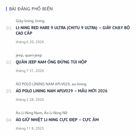
BÀI ĐĂNG PHỔ BIẾN
LI-NING RED HARE 9 ULTRA (CHITU 9 ULTRA) – GIÀY CHẠY BỘ
CAO CẤP
QUẦN JEEP NAM ỐNG ĐỨNG TÚI HỘP
ÁO POLO LINING NAM APLV029 – MẪU MỚI 2026
ÁO GIỮ NHIỆT LI-NING CỰC ĐẸP – CỰC ẤM