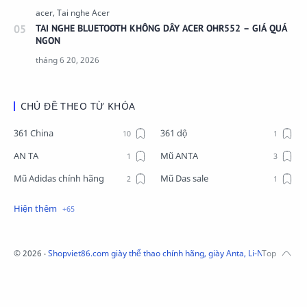
TAI NGHE BLUETOOTH KHÔNG DÂY ACER OHR552 – GIÁ QUÁ
NGON
CHỦ ĐỀ THEO TỪ KHÓA
361 China
361 dộ
AN TA
Mũ ANTA
Mũ Adidas chính hãng
Mũ Das sale
Mũ Li-Ning
Mũ Lining chính hãng
Mũ Puma Chính Hãng
Mũ adidas
Phụ kiện Acer
Pierre Cardin
©
2026
‧
Shopviet86.com giày thể thao chính hãng, giày Anta, Li-Ning, Adidas
QUẦN NỈ LI-NING
Quần Xtep
Quần nỉ nam Lining
Quần short nam Lining