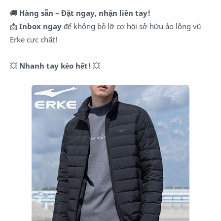
🚚
Hàng sẵn – Đặt ngay, nhận liền tay!
📩
Inbox ngay
để không bỏ lỡ cơ hội sở hữu áo lông vũ
Erke cực chất!
💥
Nhanh tay kẻo hết!
💥