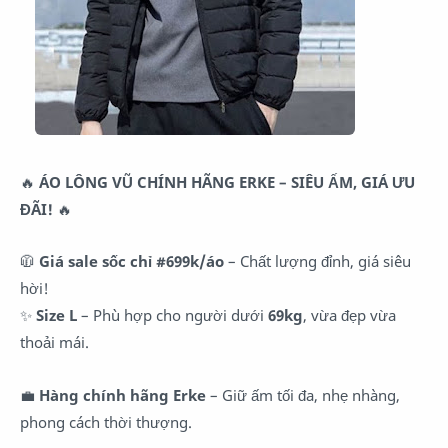
🔥
ÁO LÔNG VŨ CHÍNH HÃNG ERKE – SIÊU ẤM, GIÁ ƯU
ĐÃI!
🔥
🧥
Giá sale sốc chỉ #699k/áo
– Chất lượng đỉnh, giá siêu
hời!
✨
Size L
– Phù hợp cho người dưới
69kg
, vừa đẹp vừa
thoải mái.
💼
Hàng chính hãng Erke
– Giữ ấm tối đa, nhẹ nhàng,
phong cách thời thượng.