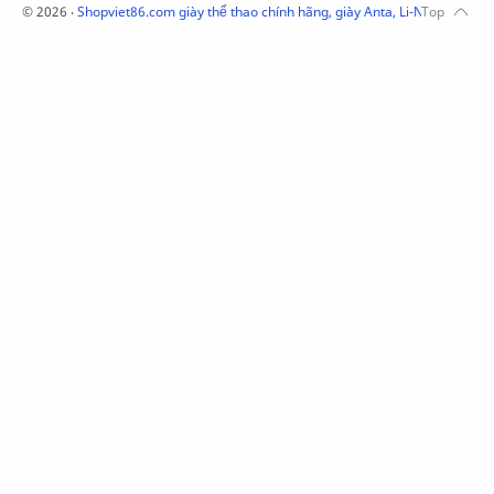
Phụ kiện Acer
Pierre Cardin
©
2026
‧
Shopviet86.com giày thể thao chính hãng, giày Anta, Li-Ning, Adidas
QUẦN NỈ LI-NING
Quần Xtep
Quần nỉ nam Lining
Quần short nam Lining
Remax
Sale giày Anta nữ
Sale áo nỉ Adidas
Sịp Nanjiren
SỮA TẮM ADIDAS
Sữa tắm gội nam 3in1
Tai Nghe Remax
Tai nghe Acer
Tai nghe Acer Bluetooth
Thương hiệu Li-Ning
Thắt lưng Aokang
Túi
Túi Aokang chính hàng
Túi Lining
Túi ngủ 361
Túi đeo chéo sale
TẤT NAM 361
TẤT XTEP
Tất 361
Tất Anta
Tất Pierre Cardin
Ví Aokang