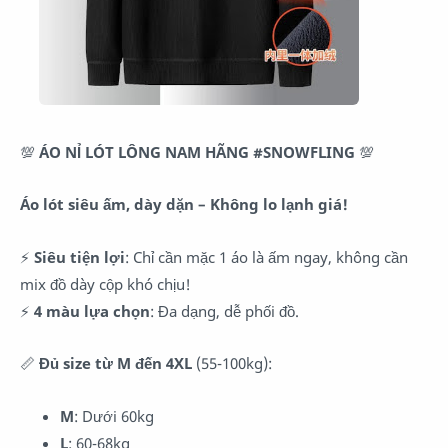
💯
ÁO NỈ LÓT LÔNG NAM HÃNG #SNOWFLING
💯
Áo lót siêu ấm, dày dặn – Không lo lạnh giá!
⚡
Siêu tiện lợi
: Chỉ cần mặc 1 áo là ấm ngay, không cần
mix đồ dày cộp khó chịu!
⚡
4 màu lựa chọn
: Đa dạng, dễ phối đồ.
📏
Đủ size từ M đến 4XL
(55-100kg):
M
: Dưới 60kg
L
: 60-68kg