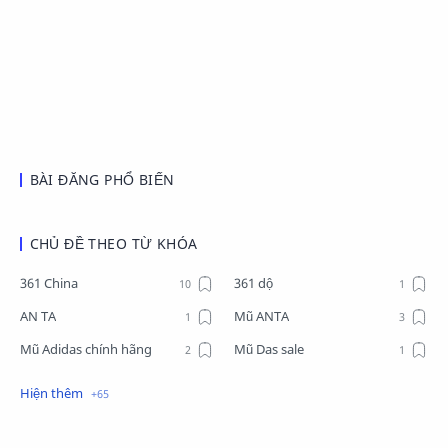
BÀI ĐĂNG PHỔ BIẾN
CHỦ ĐỀ THEO TỪ KHÓA
361 China
361 dộ
AN TA
Mũ ANTA
Mũ Adidas chính hãng
Mũ Das sale
Mũ Li-Ning
Mũ Lining chính hãng
Mũ Puma Chính Hãng
Mũ adidas