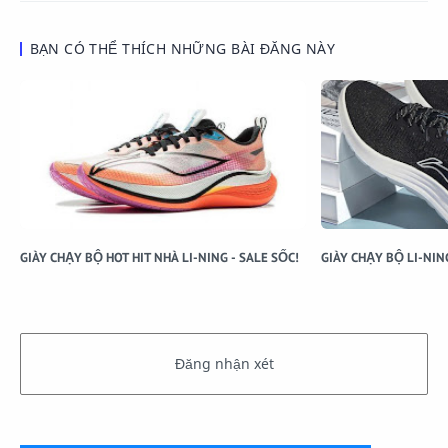
BẠN CÓ THỂ THÍCH NHỮNG BÀI ĐĂNG NÀY
GIÀY CHẠY BỘ HOT HIT NHÀ LI-NING - SALE SỐC!
GIÀY CHẠY BỘ LI-NI