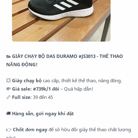
👟 GIÀY CHẠY BỘ DAS DURAMO #JS3013 - THỂ THAO
NĂNG ĐỘNG!
💥
Giày chạy bộ
cao cấp, thiết kế thể thao, năng động.
💸
Giá sale: #739k/1 đôi
– Quá hấp dẫn!
📏
Full size
: 39 đến 45
🚚
Hàng sẵn, gửi ngay khi đặt
👉
Chốt đơn ngay
để sở hữu đôi giày thể thao chất lượng
này!