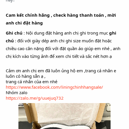
Cam kết chính hãng , check hàng thanh toán , mời
anh chi đặt hàng
Ghi chú
: Nội dung đặt hàng anh chị ghi trong mục
ghi
chú
: đối với giày dép anh chi ghi size muốn đặt hoặc
chiều cao cân nặng đối với đặt quần áo giúp em nhé , anh
chị kích vào từng ảnh để xem chi tiết và sắc nét hơn ạ
Cảm ơn anh chị em đã luôn ủng hộ em ,trang cá nhân e
luôn có hàng sẵn ạ ,
trang cá nhân của em nhé
https://www.facebook.com/liningchinhhangsale/
Nhóm zalo
https://zalo.me/g/uuejuq732