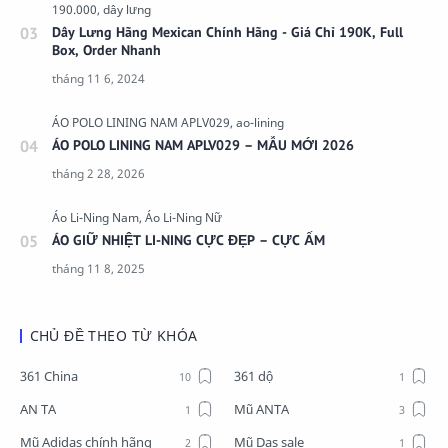
Dây Lưng Hãng Mexican Chính Hãng - Giá Chỉ 190K, Full
Box, Order Nhanh
ÁO POLO LINING NAM APLV029 – MẪU MỚI 2026
ÁO GIỮ NHIỆT LI-NING CỰC ĐẸP – CỰC ẤM
CHỦ ĐỀ THEO TỪ KHÓA
361 China
361 dộ
AN TA
Mũ ANTA
Mũ Adidas chính hãng
Mũ Das sale