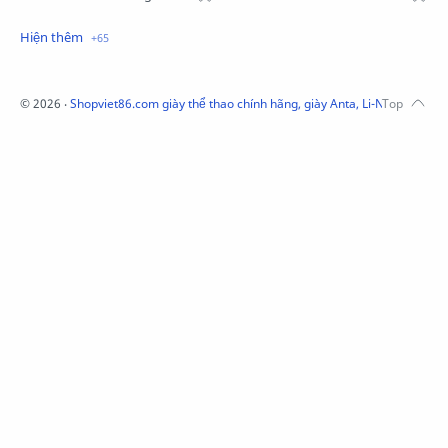
Mũ Li-Ning
Mũ Lining chính hãng
Mũ Puma Chính Hãng
Mũ adidas
Phụ kiện Acer
Pierre Cardin
©
2026
‧
Shopviet86.com giày thể thao chính hãng, giày Anta, Li-Ning, Adidas
QUẦN NỈ LI-NING
Quần Xtep
Quần nỉ nam Lining
Quần short nam Lining
Remax
Sale giày Anta nữ
Sale áo nỉ Adidas
Sịp Nanjiren
SỮA TẮM ADIDAS
Sữa tắm gội nam 3in1
Tai Nghe Remax
Tai nghe Acer
Tai nghe Acer Bluetooth
Thương hiệu Li-Ning
Thắt lưng Aokang
Túi
Túi Aokang chính hàng
Túi Lining
Túi ngủ 361
Túi đeo chéo sale