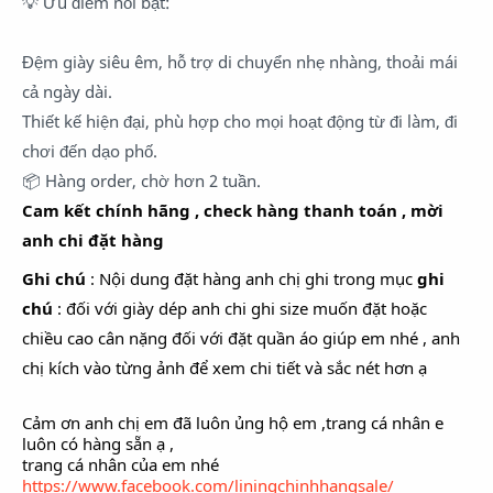
💡
Ưu điểm nổi bật:
Đệm giày siêu êm, hỗ trợ di chuyển nhẹ nhàng, thoải mái
cả ngày dài.
Thiết kế hiện đại, phù hợp cho mọi hoạt động từ đi làm, đi
chơi đến dạo phố.
📦
Hàng order, chờ hơn 2 tuần.
Cam kết chính hãng , check hàng thanh toán , mời
anh chi đặt hàng
Ghi chú
: Nội dung đặt hàng anh chị ghi trong mục
ghi
chú
: đối với giày dép anh chi ghi size muốn đặt hoặc
chiều cao cân nặng đối với đặt quần áo giúp em nhé , anh
chị kích vào từng ảnh để xem chi tiết và sắc nét hơn ạ
Cảm ơn anh chị em đã luôn ủng hộ em ,trang cá nhân e
luôn có hàng sẵn ạ ,
trang cá nhân của em nhé
https://www.facebook.com/liningchinhhangsale/