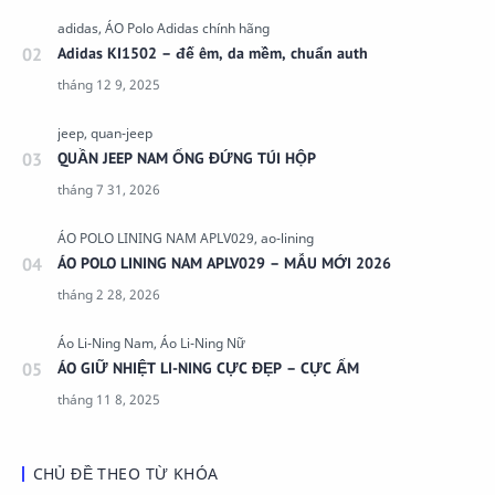
Adidas KI1502 – đế êm, da mềm, chuẩn auth
QUẦN JEEP NAM ỐNG ĐỨNG TÚI HỘP
ÁO POLO LINING NAM APLV029 – MẪU MỚI 2026
ÁO GIỮ NHIỆT LI-NING CỰC ĐẸP – CỰC ẤM
CHỦ ĐỀ THEO TỪ KHÓA