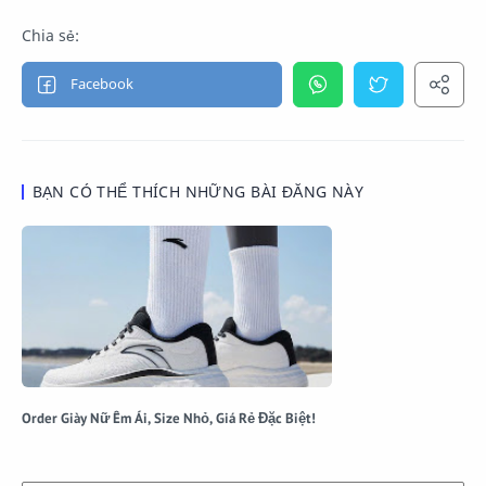
BẠN CÓ THỂ THÍCH NHỮNG BÀI ĐĂNG NÀY
Order Giày Nữ Êm Ái, Size Nhỏ, Giá Rẻ Đặc Biệt!