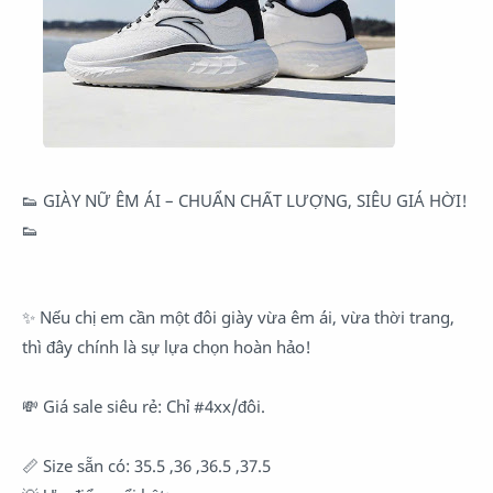
👟
GIÀY NỮ ÊM ÁI – CHUẨN CHẤT LƯỢNG, SIÊU GIÁ HỜI!
👟
✨
Nếu chị em cần một đôi giày vừa êm ái, vừa thời trang,
thì đây chính là sự lựa chọn hoàn hảo!
💸
Giá sale siêu rẻ: Chỉ
#4xx
/đôi.
📏
Size sẵn có: 35.5 ,36 ,36.5 ,37.5