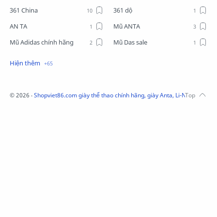
361 China
361 dộ
AN TA
Mũ ANTA
Mũ Adidas chính hãng
Mũ Das sale
Mũ Li-Ning
Mũ Lining chính hãng
Mũ Puma Chính Hãng
Mũ adidas
Phụ kiện Acer
Pierre Cardin
©
2026
‧
Shopviet86.com giày thể thao chính hãng, giày Anta, Li-Ning, Adidas
QUẦN NỈ LI-NING
Quần Xtep
Quần nỉ nam Lining
Quần short nam Lining
Remax
Sale giày Anta nữ
Sale áo nỉ Adidas
Sịp Nanjiren
SỮA TẮM ADIDAS
Sữa tắm gội nam 3in1
Tai Nghe Remax
Tai nghe Acer
Tai nghe Acer Bluetooth
Thương hiệu Li-Ning