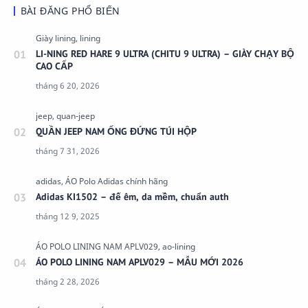
BÀI ĐĂNG PHỔ BIẾN
LI-NING RED HARE 9 ULTRA (CHITU 9 ULTRA) – GIÀY CHẠY BỘ
CAO CẤP
QUẦN JEEP NAM ỐNG ĐỨNG TÚI HỘP
Adidas KI1502 – đế êm, da mềm, chuẩn auth
ÁO POLO LINING NAM APLV029 – MẪU MỚI 2026