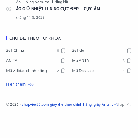
ÁO GIỮ NHIỆT LI-NING CỰC ĐẸP – CỰC ẤM
CHỦ ĐỀ THEO TỪ KHÓA
361 China
361 dộ
AN TA
Mũ ANTA
Mũ Adidas chính hãng
Mũ Das sale
Mũ Li-Ning
Mũ Lining chính hãng
Mũ Puma Chính Hãng
Mũ adidas
Phụ kiện Acer
Pierre Cardin
©
2026
‧
Shopviet86.com giày thể thao chính hãng, giày Anta, Li-Ning, Adidas
QUẦN NỈ LI-NING
Quần Xtep
Quần nỉ nam Lining
Quần short nam Lining
Remax
Sale giày Anta nữ