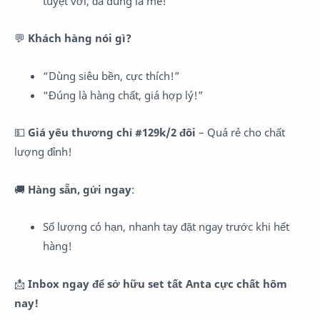
tuyệt vời, đã dùng là mê!
💬
Khách hàng nói gì?
“Dùng siêu bền, cực thích!”
“Đúng là hàng chất, giá hợp lý!”
💵
Giá yêu thương chỉ #129k/2 đôi
– Quá rẻ cho chất
lượng đỉnh!
🚚
Hàng sẵn, gửi ngay
:
Số lượng có hạn, nhanh tay đặt ngay trước khi hết
hàng!
📩
Inbox ngay để sở hữu set tất Anta cực chất hôm
nay!