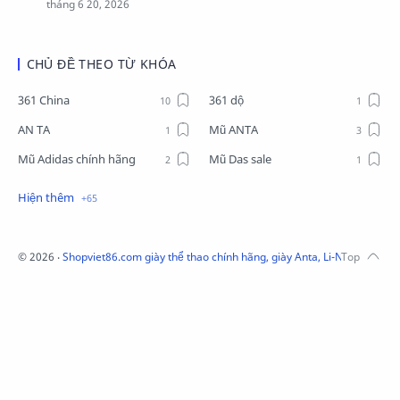
CHỦ ĐỀ THEO TỪ KHÓA
361 China
361 dộ
AN TA
Mũ ANTA
Mũ Adidas chính hãng
Mũ Das sale
Mũ Li-Ning
Mũ Lining chính hãng
Mũ Puma Chính Hãng
Mũ adidas
Phụ kiện Acer
Pierre Cardin
©
2026
‧
Shopviet86.com giày thể thao chính hãng, giày Anta, Li-Ning, Adidas
QUẦN NỈ LI-NING
Quần Xtep
Quần nỉ nam Lining
Quần short nam Lining
Remax
Sale giày Anta nữ
Sale áo nỉ Adidas
Sịp Nanjiren
SỮA TẮM ADIDAS
Sữa tắm gội nam 3in1