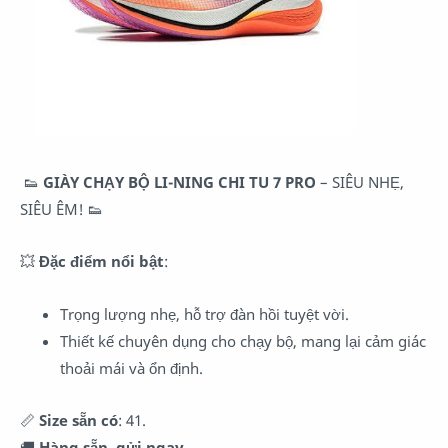
👟
GIÀY CHẠY BỘ LI-NING CHI TU 7 PRO
– SIÊU NHẸ,
SIÊU ÊM! 👟
💥
Đặc điểm nổi bật
:
Trọng lượng nhẹ, hỗ trợ đàn hồi tuyệt vời.
Thiết kế chuyên dụng cho chạy bộ, mang lại cảm giác
thoải mái và ổn định.
📏
Size sẵn có
: 41.
🚚
Hàng sẵn, gửi ngay