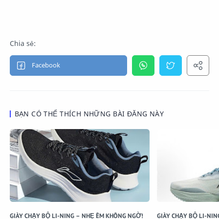
BẠN CÓ THỂ THÍCH NHỮNG BÀI ĐĂNG NÀY
GIÀY CHẠY BỘ LI-NING – NHẸ ÊM KHÔNG NGỜ!
GIÀY CHẠY BỘ LI-NIN