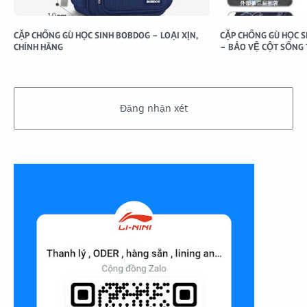
CẶP CHỐNG GÙ HỌC SINH BOBDOG – LOẠI XỊN,
CẶP CHỐNG GÙ HỌC S
CHÍNH HÃNG
– BẢO VỆ CỘT SỐNG 