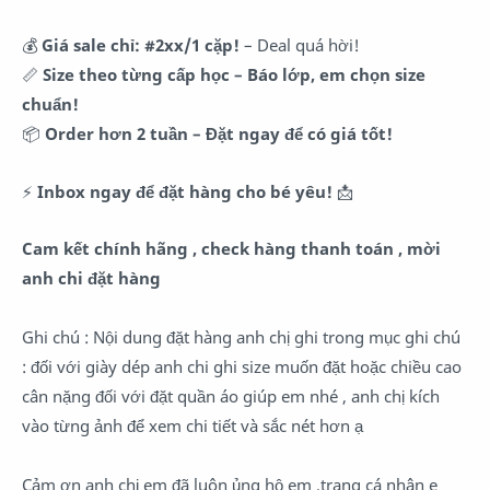
💰
Giá sale chỉ: #2xx/1 cặp!
– Deal quá hời!
📏
Size theo từng cấp học – Báo lớp, em chọn size
chuẩn!
📦
Order hơn 2 tuần – Đặt ngay để có giá tốt!
⚡
Inbox ngay để đặt hàng cho bé yêu!
📩
Cam kết chính hãng , check hàng thanh toán , mời
anh chi đặt hàng
Ghi chú : Nội dung đặt hàng anh chị ghi trong mục ghi chú
: đối với giày dép anh chi ghi size muốn đặt hoặc chiều cao
cân nặng đối với đặt quần áo giúp em nhé , anh chị kích
vào từng ảnh để xem chi tiết và sắc nét hơn ạ
Cảm ơn anh chị em đã luôn ủng hộ em ,trang cá nhân e