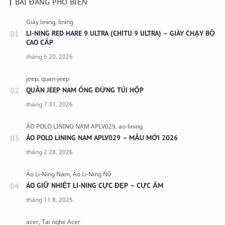
BÀI ĐĂNG PHỔ BIẾN
LI-NING RED HARE 9 ULTRA (CHITU 9 ULTRA) – GIÀY CHẠY BỘ
CAO CẤP
QUẦN JEEP NAM ỐNG ĐỨNG TÚI HỘP
ÁO POLO LINING NAM APLV029 – MẪU MỚI 2026
ÁO GIỮ NHIỆT LI-NING CỰC ĐẸP – CỰC ẤM