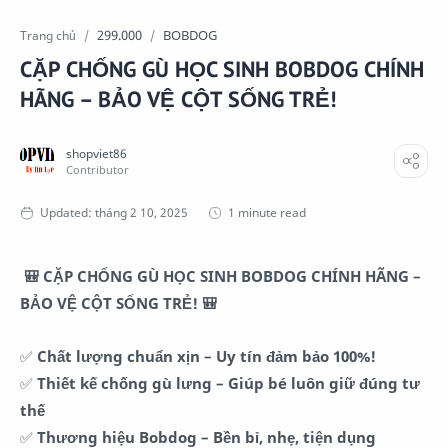
299.000
BOBDOG
Trang chủ
CẶP CHỐNG GÙ HỌC SINH BOBDOG CHÍNH
HÃNG – BẢO VỆ CỘT SỐNG TRẺ!
1 minute read
🎒 CẶP CHỐNG GÙ HỌC SINH BOBDOG CHÍNH HÃNG –
BẢO VỆ CỘT SỐNG TRẺ! 🎒
✅
Chất lượng chuẩn xịn – Uy tín đảm bảo 100%!
✅
Thiết kế chống gù lưng – Giúp bé luôn giữ đúng tư
thế
✅
Thương hiệu Bobdog – Bền bỉ, nhẹ, tiện dụng