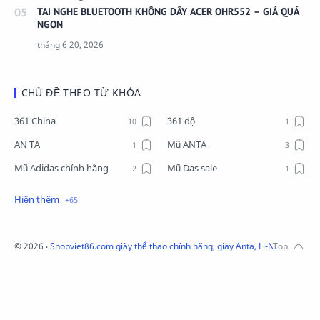
TAI NGHE BLUETOOTH KHÔNG DÂY ACER OHR552 – GIÁ QUÁ
NGON
CHỦ ĐỀ THEO TỪ KHÓA
361 China
361 dộ
AN TA
Mũ ANTA
Mũ Adidas chính hãng
Mũ Das sale
Mũ Li-Ning
Mũ Lining chính hãng
Mũ Puma Chính Hãng
Mũ adidas
Phụ kiện Acer
Pierre Cardin
©
2026
‧
Shopviet86.com giày thể thao chính hãng, giày Anta, Li-Ning, Adidas
QUẦN NỈ LI-NING
Quần Xtep
Quần nỉ nam Lining
Quần short nam Lining
Remax
Sale giày Anta nữ