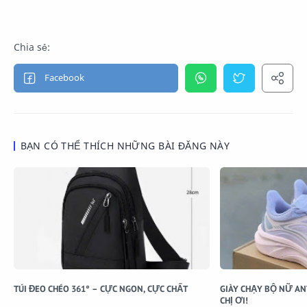
BẠN CÓ THỂ THÍCH NHỮNG BÀI ĐĂNG NÀY
TÚI ĐEO CHÉO 361° – CỰC NGON, CỰC CHẤT
GIÀY CHẠY BỘ NỮ AN
CHỊ ƠI!