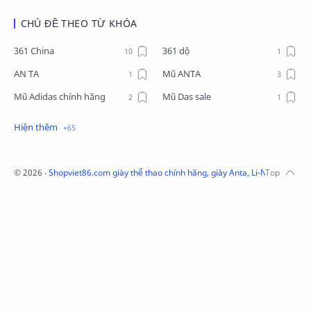
CHỦ ĐỀ THEO TỪ KHÓA
361 China
361 dộ
AN TA
Mũ ANTA
Mũ Adidas chính hãng
Mũ Das sale
Mũ Li-Ning
Mũ Lining chính hãng
Mũ Puma Chính Hãng
Mũ adidas
Phụ kiện Acer
Pierre Cardin
©
2026
‧
Shopviet86.com giày thể thao chính hãng, giày Anta, Li-Ning, Adidas
QUẦN NỈ LI-NING
Quần Xtep
Quần nỉ nam Lining
Quần short nam Lining
Remax
Sale giày Anta nữ
Sale áo nỉ Adidas
Sịp Nanjiren
SỮA TẮM ADIDAS
Sữa tắm gội nam 3in1
Tai Nghe Remax
Tai nghe Acer