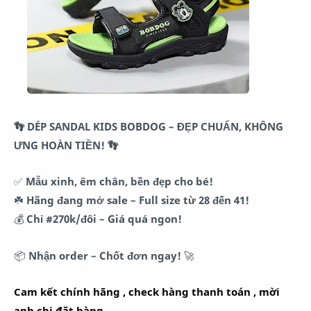
👣 DÉP SANDAL KIDS BOBDOG – ĐẸP CHUẨN, KHÔNG
ƯNG HOÀN TIỀN! 👣
✅
Mẫu xinh, êm chân, bền đẹp cho bé!
☘️
Hãng đang mở sale – Full size từ 28 đến 41!
💰
Chỉ #270k/đôi – Giá quá ngon!
📦
Nhận order – Chốt đơn ngay!
🚀
Cam kết chính hãng , check hàng thanh toán , mời
anh chi đặt hàng