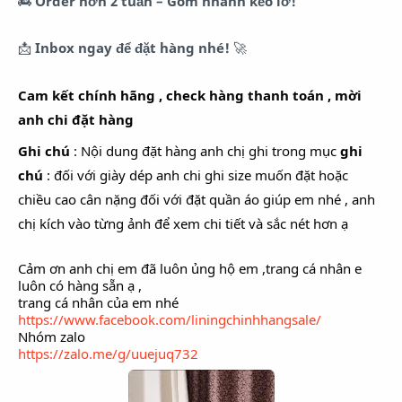
🚒
Order hơn 2 tuần – Gom nhanh kẻo lỡ!
📩
Inbox ngay để đặt hàng nhé!
🚀
Cam kết chính hãng , check hàng thanh toán , mời
anh chi đặt hàng
Ghi chú
: Nội dung đặt hàng anh chị ghi trong mục
ghi
chú
: đối với giày dép anh chi ghi size muốn đặt hoặc
chiều cao cân nặng đối với đặt quần áo giúp em nhé , anh
chị kích vào từng ảnh để xem chi tiết và sắc nét hơn ạ
Cảm ơn anh chị em đã luôn ủng hộ em ,trang cá nhân e
luôn có hàng sẵn ạ ,
trang cá nhân của em nhé
https://www.facebook.com/liningchinhhangsale/
Nhóm zalo
https://zalo.me/g/uuejuq732