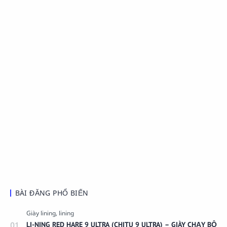
BÀI ĐĂNG PHỔ BIẾN
LI-NING RED HARE 9 ULTRA (CHITU 9 ULTRA) – GIÀY CHẠY BỘ