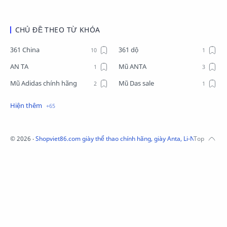
CHỦ ĐỀ THEO TỪ KHÓA
361 China
361 dộ
AN TA
Mũ ANTA
Mũ Adidas chính hãng
Mũ Das sale
Mũ Li-Ning
Mũ Lining chính hãng
Mũ Puma Chính Hãng
Mũ adidas
Phụ kiện Acer
Pierre Cardin
©
2026
‧
Shopviet86.com giày thể thao chính hãng, giày Anta, Li-Ning, Adidas
QUẦN NỈ LI-NING
Quần Xtep
Quần nỉ nam Lining
Quần short nam Lining
Remax
Sale giày Anta nữ
Sale áo nỉ Adidas
Sịp Nanjiren
SỮA TẮM ADIDAS
Sữa tắm gội nam 3in1