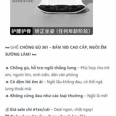
🛏 GHẾ
CHỐNG GÙ 361 – BẢN 10D CAO CẤP, NGỒI ÊM
SƯỚNG LẮM!
🛏
🔥
Chống gù, hỗ trợ ngồi thẳng lưng
– Phù hợp cho trẻ
em, người lớn, sinh viên, dân văn phòng
🔥
Có đệm lót êm ái
– Ngồi lâu không đau, có thể ngả
lưng thoải mái
🔥
Không cứng đau như các loại thường
– Ngồi là mê!
💰
Giá sale chỉ #1xx/cái
– Deal ngon, chốt ngay!