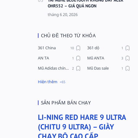
OHR552 – GIÁ QUÁ NGON
CHỦ ĐỀ THEO TỪ KHÓA
361 China
361 dộ
AN TA
Mũ ANTA
Mũ Adidas chính hãng
Mũ Das sale
Mũ Li-Ning
Mũ Lining chính hãng
Mũ Puma Chính Hãng
Mũ adidas
Phụ kiện Acer
Pierre Cardin
SẢN PHẨM BÁN CHẠY
QUẦN NỈ LI-NING
Quần Xtep
LI-NING RED HARE 9 ULTRA
Quần nỉ nam Lining
Quần short nam Lining
(CHITU 9 ULTRA) – GIÀY
Remax
Sale giày Anta nữ
CHẠY BỘ CAO CẤP