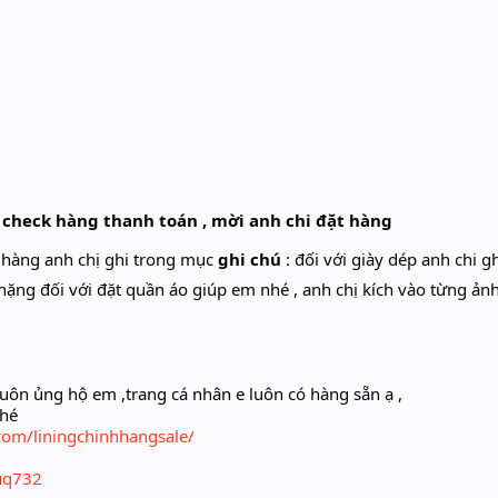
 check hàng thanh toán , mời anh chi đặt hàng
t hàng anh chị ghi trong mục
ghi chú
: đối với giày dép anh chi g
nặng đối với đặt quần áo giúp em nhé , anh chị kích vào từng ản
uôn ủng hộ em ,trang cá nhân e luôn có hàng sẵn ạ ,
nhé
com/liningchinhhangsale/
juq732