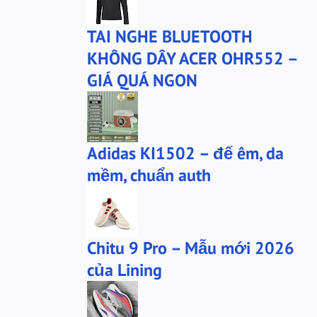
bộ xtep
mû xtep
TAI NGHE BLUETOOTH
mũ
mũ lining
KHÔNG DÂY ACER OHR552 –
phu-kien-sale
puma
GIÁ QUÁ NGON
puma chính hãng
quần nỉ PUMA
quần puma
quần short Anta
sale
sale giày anta
Adidas KI1502 – đế êm, da
san-sale
tai nghe
mềm, chuẩn auth
tai-nghe
thanh lý
túi đeo chéo
tất lining
tất nanjiren
ví da
Chitu 9 Pro – Mẫu mới 2026
Áo khoác 361
áo anta
của Lining
áo cartelo
áo jeep
áo khoác adidas