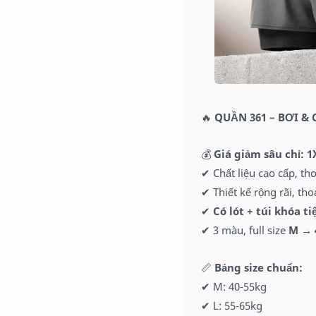
🔥
QUẦN 361 – BƠI &
💰
Giá giảm sâu chỉ: 
✔ Chất liệu cao cấp, t
✔ Thiết kế rộng rãi, th
✔
Có lót + túi khóa ti
✔ 3 màu, full size
M → 
📏
Bảng size chuẩn:
✔ M: 40-55kg
✔ L: 55-65kg