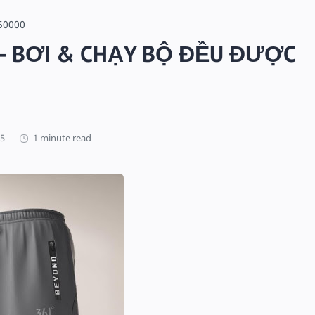
50000
– BƠI & CHẠY BỘ ĐỀU ĐƯỢC
1 minute read