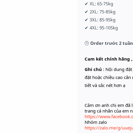
✔ XL: 65-75kg
✔ 2XL: 75-85kg
✔ 3XL: 85-95kg
✔ 4XL: 95-105kg
🕒
Order trước 2 tuần
Cam kết chính hãng ,
Ghi chú
: Nội dung đặ
đặt hoặc chiều cao cân 
tiết và sắc nét hơn ạ
Cảm ơn anh chị em đã l
trang cá nhân của em 
https://www.facebook.
Nhóm zalo
https://zalo.me/g/uue