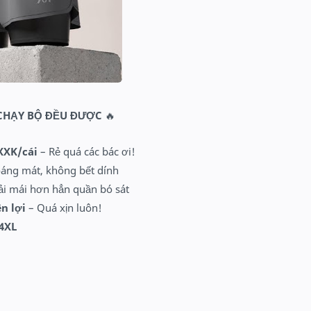
 CHẠY BỘ ĐỀU ĐƯỢC
🔥
1XXK/cái
– Rẻ quá các bác ơi!
hoáng mát, không bết dính
oải mái hơn hẳn quần bó sát
ện lợi
– Quá xịn luôn!
4XL