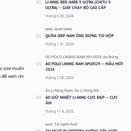
LI-NING RED HARE 9 ULTRA (CHITU 9
ULTRA) – GIÀY CHẠY BỘ CAO CẤP
QUẦN JEEP NAM ỐNG ĐỨNG TÚI HỘP
ÁO POLO LINING NAM APLV029 – MẪU MỚI
hi size muốn
2026
h để xem chi
ÁO GIỮ NHIỆT LI-NING CỰC ĐẸP – CỰC
ẤM
TAI NGHE BLUETOOTH KHÔNG DÂY ACER