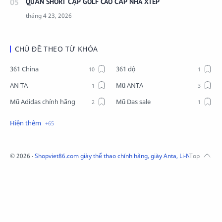
QUẦN SHORT CẠP GOLF CAO CẤP NHÀ XTEP
CHỦ ĐỀ THEO TỪ KHÓA
361 China
361 dộ
AN TA
Mũ ANTA
Mũ Adidas chính hãng
Mũ Das sale
Mũ Li-Ning
Mũ Lining chính hãng
Mũ Puma Chính Hãng
Mũ adidas
Phụ kiện Acer
Pierre Cardin
©
2026
‧
Shopviet86.com giày thể thao chính hãng, giày Anta, Li-Ning, Adidas
QUẦN NỈ LI-NING
Quần Xtep
Quần nỉ nam Lining
Quần short nam Lining
Remax
Sale giày Anta nữ
Sale áo nỉ Adidas
Sịp Nanjiren