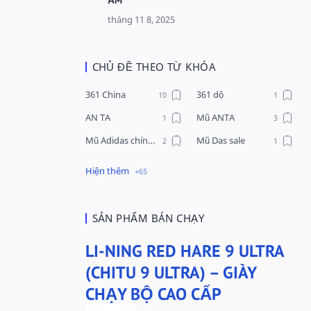
CHỦ ĐỀ THEO TỪ KHÓA
361 China
361 dộ
AN TA
Mũ ANTA
Mũ Adidas chính hãng
Mũ Das sale
Mũ Li-Ning
Mũ Lining chính hãng
Mũ Puma Chính Hãng
Mũ adidas
Phụ kiện Acer
Pierre Cardin
SẢN PHẨM BÁN CHẠY
QUẦN NỈ LI-NING
Quần Xtep
LI-NING RED HARE 9 ULTRA
Quần nỉ nam Lining
Quần short nam Lining
(CHITU 9 ULTRA) – GIÀY
Remax
Sale giày Anta nữ
CHẠY BỘ CAO CẤP
Sale áo nỉ Adidas
Sịp Nanjiren