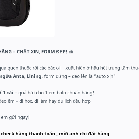
HÃNG – CHẤT XỊN, FORM ĐẸP!
🎒
uá quen thuộc rồi các bác ơi – xuất hiện ở hầu hết trung tâm th
ngửa Anta, Lining
, form đứng – đeo lên là “auto xịn"
/ 1 cái
– quá hời cho 1 em balo chuẩn hãng!
đeo êm – đi học, đi làm hay du lịch đều hợp
 em gửi ngay!
 check hàng thanh toán , mời anh chi đặt hàng