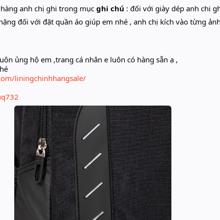
t hàng anh chị ghi trong mục
ghi chú
: đối với giày dép anh chi g
nặng đối với đặt quần áo giúp em nhé , anh chị kích vào từng ản
uôn ủng hộ em ,trang cá nhân e luôn có hàng sẵn ạ ,
nhé
com/liningchinhhangsale/
juq732