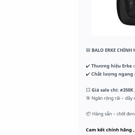
🎒
BALO ERKE CHÍNH 
✔️
Thương hiệu Erke
q
✔️
Chất lượng ngang 
💥
Giá sale chỉ: #350K 
🎯 Ngăn rộng rãi – dây 
📦 Hàng sẵn – chốt đơn
Cam kết chính hãng ,