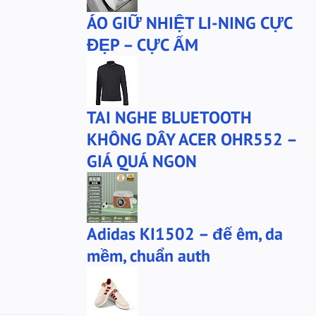
ÁO GIỮ NHIỆT LI-NING CỰC
mũ
mũ lining
ĐẸP – CỰC ẤM
phu-kien-sale
puma
puma chính hãng
quần nỉ PUMA
quần puma
quần short Anta
TAI NGHE BLUETOOTH
sale
sale giày anta
KHÔNG DÂY ACER OHR552 –
san-sale
tai nghe
GIÁ QUÁ NGON
tai-nghe
thanh lý
túi đeo chéo
tất lining
tất nanjiren
ví da
Adidas KI1502 – đế êm, da
Áo khoác 361
áo anta
mềm, chuẩn auth
áo cartelo
áo jeep
áo khoác adidas