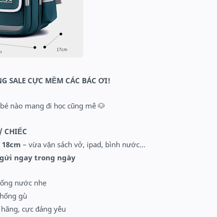
G SALE CỰC MỀM CÁC BÁC ƠI!
 bé nào mang đi học cũng mê 🐶
 / CHIẾC
x 18cm
– vừa vặn sách vở, ipad, bình nước…
gửi ngay trong ngày
hống nước nhẹ
chống gù
hãng, cực đáng yêu