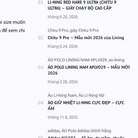
LI-NING RED HARE 9 ULTRA (CHITU 9
ULTRA) – GIÀY CHẠY BỘ CAO CẤP
hi size muốn
h để xem chi
Chitu 9 Pro – Mẫu mới 2026 của Lining
ÁO POLO LINING NAM APLV029 – MẪU MỚI
2026
ÁO GIỮ NHIỆT LI-NING CỰC ĐẸP – CỰC
ẤM
Adidas KI1502 – đế êm, da mềm, chuẩn