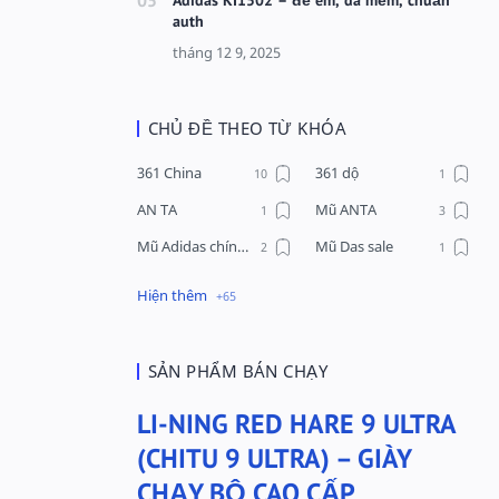
auth
CHỦ ĐỀ THEO TỪ KHÓA
361 China
361 dộ
AN TA
Mũ ANTA
Mũ Adidas chính hãng
Mũ Das sale
Mũ Li-Ning
Mũ Lining chính hãng
Mũ Puma Chính Hãng
Mũ adidas
Phụ kiện Acer
Pierre Cardin
SẢN PHẨM BÁN CHẠY
QUẦN NỈ LI-NING
Quần Xtep
LI-NING RED HARE 9 ULTRA
Quần nỉ nam Lining
Quần short nam Lining
(CHITU 9 ULTRA) – GIÀY
Remax
Sale giày Anta nữ
CHẠY BỘ CAO CẤP