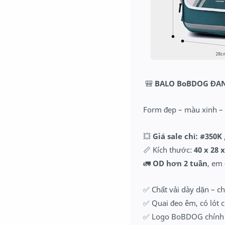
🎒
BALO BoBDOG ĐAN
Form đẹp – màu xinh –
💥
Giá sale chỉ: #350K
📏 Kích thước:
40 x 28 
🚛
OD hơn 2 tuần
, em
✅ Chất vải dày dặn – c
✅ Quai đeo êm, có lót 
✅ Logo BoBDOG chính 