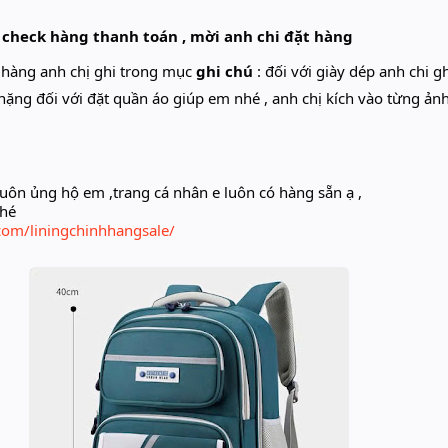
 check hàng thanh toán , mời anh chi đặt hàng
t hàng anh chị ghi trong mục
ghi chú
: đối với giày dép anh chi g
nặng đối với đặt quần áo giúp em nhé , anh chị kích vào từng ản
uôn ủng hộ em ,trang cá nhân e luôn có hàng sẵn ạ ,
nhé
com/liningchinhhangsale/