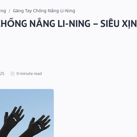
ing
Găng Tay Chống Nắng Li-Ning
HỐNG NẮNG LI-NING – SIÊU XỊN,
0 minute read