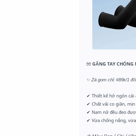
🧤
GĂNG TAY CHỐNG NẮ
✨
Zá gom chỉ: #89k/1 đô
✔ Thiết kế hở ngón cái 
✔ Chất vải co giãn, mị
✔ Nam nữ đều đeo được 
✔ Vừa chống nắng, vừa 