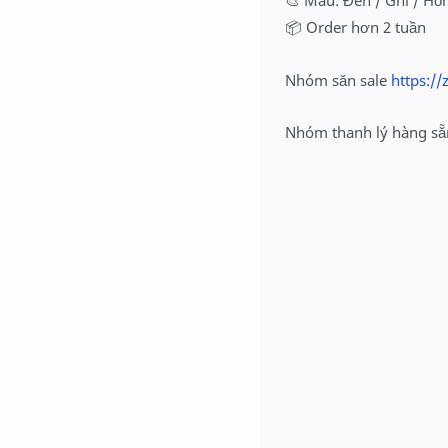
🎨 Màu: Đen / Ghi / Hồ
📦 Order hơn 2 tuần
Nhóm săn sale
https:/
Nhóm thanh lý hàng s