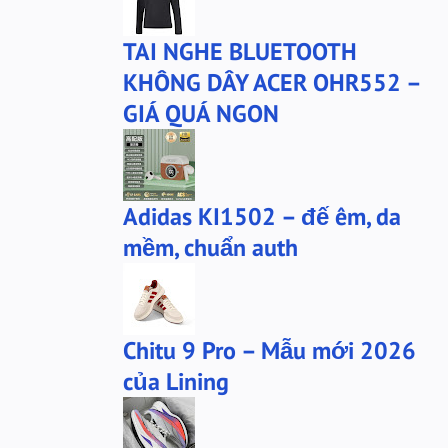
bộ xtep
mû xtep
TAI NGHE BLUETOOTH
mũ
mũ lining
KHÔNG DÂY ACER OHR552 –
phu-kien-sale
puma
GIÁ QUÁ NGON
puma chính hãng
quần nỉ PUMA
quần puma
quần short Anta
sale
sale giày anta
Adidas KI1502 – đế êm, da
san-sale
tai nghe
mềm, chuẩn auth
tai-nghe
thanh lý
túi đeo chéo
tất lining
tất nanjiren
ví da
Chitu 9 Pro – Mẫu mới 2026
Áo khoác 361
áo anta
của Lining
áo cartelo
áo jeep
áo khoác adidas