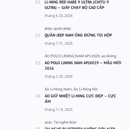
LI-NING RED HARE 9 ULTRA (CHITU 9
ULTRA) – GIÀY CHẠY BỘ CAO CẤP
QUẦN JEEP NAM ỐNG ĐỨNG TÚI HỘP
ÁO POLO LINING NAM APLV029 – MẪU MỚI
2026
ÁO GIỮ NHIỆT LI-NING CỰC ĐẸP – CỰC
ẤM
TAI NGHE BLUETOOTH KHÔNG DÂY ACER