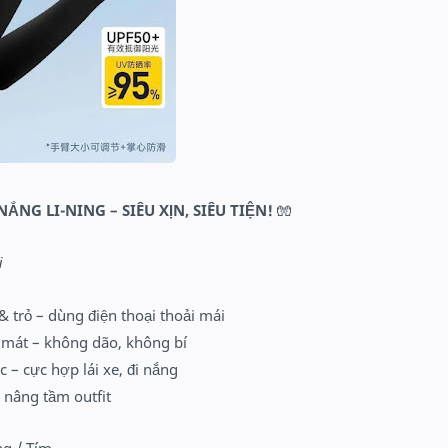
NG LI-NING – SIÊU XỊN, SIÊU TIỆN!
🧤
i
& trỏ – dùng điện thoại thoải mái
n mát – không dão, không bí
– cực hợp lái xe, đi nắng
nâng tầm outfit