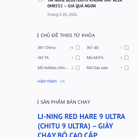
OHR552 – GIÁ QUÁ NGON
CHỦ ĐỀ THEO TỪ KHÓA
361 China
361 dộ
AN TA
Mũ ANTA
Mũ Adidas chính hãng
Mũ Das sale
Mũ Li-Ning
Mũ Lining chính hãng
Mũ Puma Chính Hãng
Mũ adidas
Phụ kiện Acer
Pierre Cardin
SẢN PHẨM BÁN CHẠY
QUẦN NỈ LI-NING
Quần Xtep
LI-NING RED HARE 9 ULTRA
Quần nỉ nam Lining
Quần short nam Lining
(CHITU 9 ULTRA) – GIÀY
Remax
Sale giày Anta nữ
CHẠY BỘ CAO CẤP