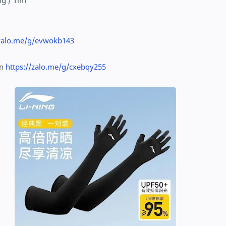
ng / Tím
/zalo.me/g/evwokb143
ẵn
https://zalo.me/g/cxebqy255