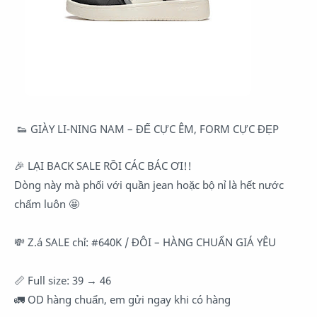
👟
GIÀY LI-NING NAM – ĐẾ CỰC ÊM, FORM CỰC ĐẸP
🎉
LẠI BACK SALE RỒI CÁC BÁC ƠI!!
Dòng này mà phối với quần jean hoặc bộ nỉ là hết nước
chấm luôn
🤩
💸
Z.á SALE chỉ:
#640K
/ ĐÔI – HÀNG CHUẨN GIÁ YÊU
📏
Full size: 39 → 46
🚛
OD hàng chuẩn, em gửi ngay khi có hàng