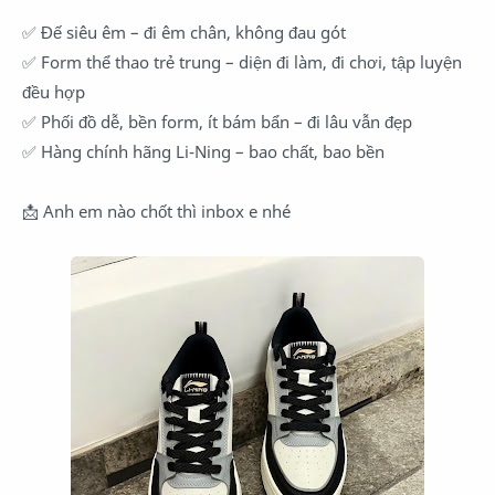
✅
Đế siêu êm – đi êm chân, không đau gót
✅
Form thể thao trẻ trung – diện đi làm, đi chơi, tập luyện
đều hợp
✅
Phối đồ dễ, bền form, ít bám bẩn – đi lâu vẫn đẹp
✅
Hàng chính hãng Li-Ning – bao chất, bao bền
📩
Anh em nào chốt thì inbox e nhé