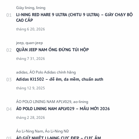
LI-NING RED HARE 9 ULTRA (CHITU 9 ULTRA) – GIÀY CHẠY BỘ
CAO CẤP
QUẦN JEEP NAM ỐNG ĐỨNG TÚI HỘP
Adidas KI1502 – đế êm, da mềm, chuẩn auth
ÁO POLO LINING NAM APLV029 – MẪU MỚI 2026
ÁO GIỮ NHIỆT LI-NING CỰC ĐẸP – CỰC ẤM