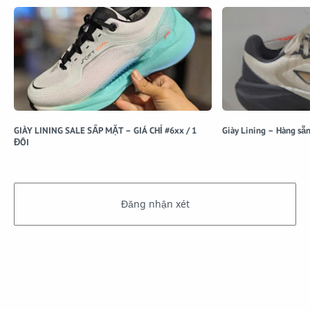
GIÀY LINING SALE SẤP MẶT – GIÁ CHỈ #6xx / 1
ĐÔI