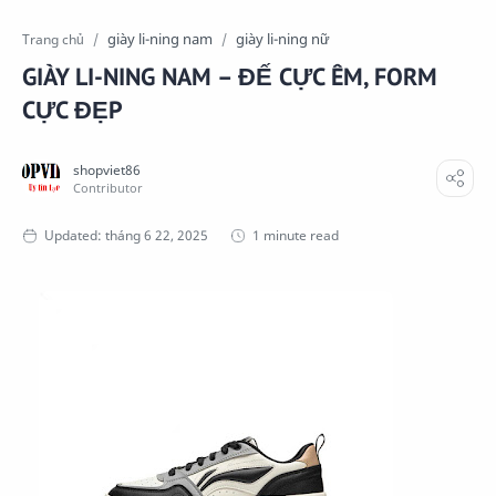
giày li-ning nam
giày li-ning nữ
Trang chủ
GIÀY LI-NING NAM – ĐẾ CỰC ÊM, FORM
CỰC ĐẸP
1 minute read