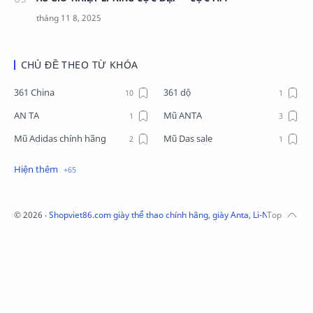
CHỦ ĐỀ THEO TỪ KHÓA
361 China
361 dộ
AN TA
Mũ ANTA
Mũ Adidas chính hãng
Mũ Das sale
Mũ Li-Ning
Mũ Lining chính hãng
Mũ Puma Chính Hãng
Mũ adidas
Phụ kiện Acer
Pierre Cardin
©
2026
‧
Shopviet86.com giày thể thao chính hãng, giày Anta, Li-Ning, Adidas
QUẦN NỈ LI-NING
Quần Xtep
Quần nỉ nam Lining
Quần short nam Lining
Remax
Sale giày Anta nữ
Sale áo nỉ Adidas
Sịp Nanjiren