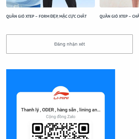
QUẦN GIÓ XTEP – FORM ĐẸP, MẶC CỰC CHẤT
QUẦN GIÓ XTEP – CH