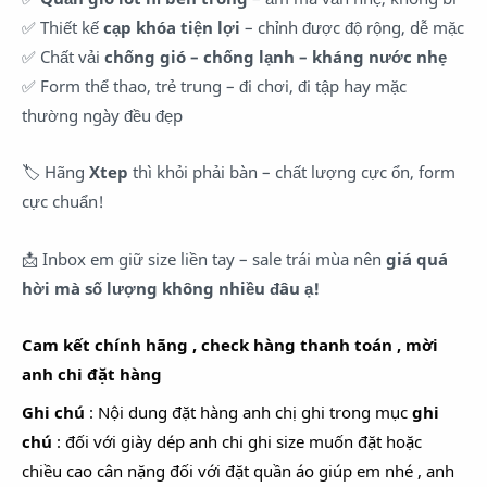
✅ Thiết kế
cạp khóa tiện lợi
– chỉnh được độ rộng, dễ mặc
✅ Chất vải
chống gió – chống lạnh – kháng nước nhẹ
✅ Form thể thao, trẻ trung – đi chơi, đi tập hay mặc
thường ngày đều đẹp
🏷️ Hãng
Xtep
thì khỏi phải bàn – chất lượng cực ổn, form
cực chuẩn!
📩 Inbox em giữ size liền tay – sale trái mùa nên
giá quá
hời mà số lượng không nhiều đâu ạ!
Cam kết chính hãng , check hàng thanh toán , mời
anh chi đặt hàng
Ghi chú
: Nội dung đặt hàng anh chị ghi trong mục
ghi
chú
: đối với giày dép anh chi ghi size muốn đặt hoặc
chiều cao cân nặng đối với đặt quần áo giúp em nhé , anh