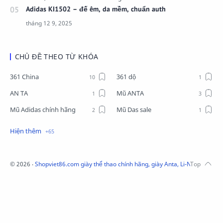
Adidas KI1502 – đế êm, da mềm, chuẩn auth
CHỦ ĐỀ THEO TỪ KHÓA
361 China
361 dộ
AN TA
Mũ ANTA
Mũ Adidas chính hãng
Mũ Das sale
Mũ Li-Ning
Mũ Lining chính hãng
Mũ Puma Chính Hãng
Mũ adidas
Phụ kiện Acer
Pierre Cardin
©
2026
‧
Shopviet86.com giày thể thao chính hãng, giày Anta, Li-Ning, Adidas
QUẦN NỈ LI-NING
Quần Xtep
Quần nỉ nam Lining
Quần short nam Lining
Remax
Sale giày Anta nữ