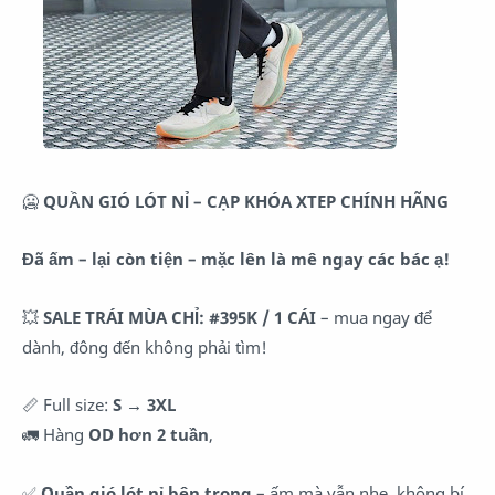
🥶
QUẦN GIÓ LÓT NỈ – CẠP KHÓA XTEP CHÍNH HÃNG
Đã ấm – lại còn tiện – mặc lên là mê ngay các bác ạ!
💥
SALE TRÁI MÙA CHỈ: #395K / 1 CÁI
– mua ngay để
dành, đông đến không phải tìm!
📏 Full size:
S → 3XL
🚛 Hàng
OD hơn 2 tuần
,
✅
Quần gió lót nỉ bên trong
– ấm mà vẫn nhẹ, không bí