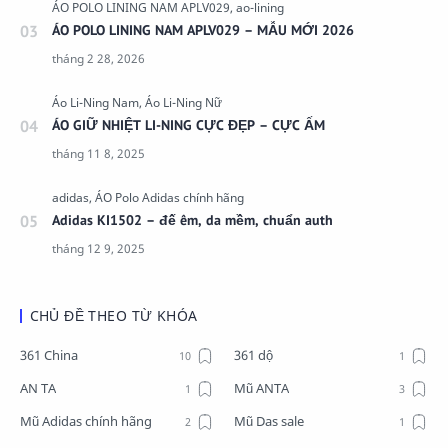
ÁO POLO LINING NAM APLV029 – MẪU MỚI 2026
ÁO GIỮ NHIỆT LI-NING CỰC ĐẸP – CỰC ẤM
Adidas KI1502 – đế êm, da mềm, chuẩn auth
CHỦ ĐỀ THEO TỪ KHÓA
361 China
361 dộ
AN TA
Mũ ANTA
Mũ Adidas chính hãng
Mũ Das sale