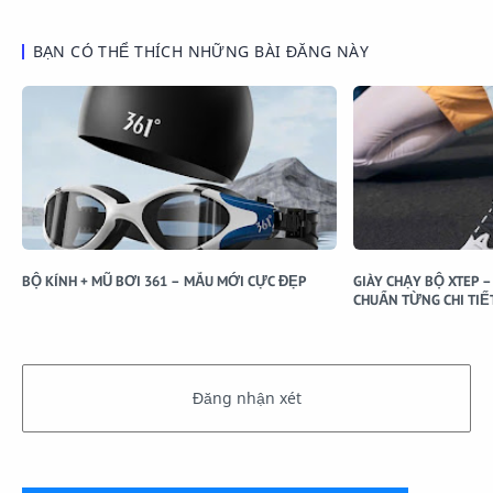
BẠN CÓ THỂ THÍCH NHỮNG BÀI ĐĂNG NÀY
BỘ KÍNH + MŨ BƠI 361 – MẪU MỚI CỰC ĐẸP
GIÀY CHẠY BỘ XTEP 
CHUẨN TỪNG CHI TIẾ