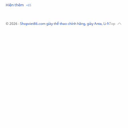
Mũ Li-Ning
Mũ Lining chính hãng
Mũ Puma Chính Hãng
Mũ adidas
Phụ kiện Acer
Pierre Cardin
©
2026
‧
Shopviet86.com giày thể thao chính hãng, giày Anta, Li-Ning, Adidas
QUẦN NỈ LI-NING
Quần Xtep
Quần nỉ nam Lining
Quần short nam Lining
Remax
Sale giày Anta nữ
Sale áo nỉ Adidas
Sịp Nanjiren
SỮA TẮM ADIDAS
Sữa tắm gội nam 3in1
Tai Nghe Remax
Tai nghe Acer
Tai nghe Acer Bluetooth
Thương hiệu Li-Ning
Thắt lưng Aokang
Túi
Túi Aokang chính hàng
Túi Lining
Túi ngủ 361
Túi đeo chéo sale
TẤT NAM 361
TẤT XTEP