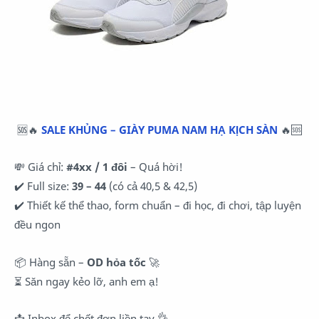
🆘🔥
SALE KHỦNG – GIÀY PUMA NAM HẠ KỊCH SÀN
🔥🆘
💸 Giá chỉ:
#4xx / 1 đôi
– Quá hời!
✔️ Full size:
39 – 44
(có cả 40,5 & 42,5)
✔️ Thiết kế thể thao, form chuẩn – đi học, đi chơi, tập luyện
đều ngon
📦 Hàng sẵn –
OD hỏa tốc
🚀
⏳ Săn ngay kẻo lỡ, anh em ạ!
📩 Inbox để chốt đơn liền tay 👌