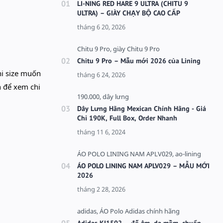
LI-NING RED HARE 9 ULTRA (CHITU 9
ULTRA) – GIÀY CHẠY BỘ CAO CẤP
Chitu 9 Pro – Mẫu mới 2026 của Lining
hi size muốn
h để xem chi
Dây Lưng Hãng Mexican Chính Hãng - Giá
Chỉ 190K, Full Box, Order Nhanh
ÁO POLO LINING NAM APLV029 – MẪU MỚI
2026
Adidas KI1502 – đế êm, da mềm, chuẩn