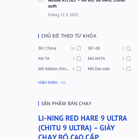
auth
CHỦ ĐỀ THEO TỪ KHÓA
361 China
361 dộ
AN TA
Mũ ANTA
Mũ Adidas chính hãng
Mũ Das sale
Mũ Li-Ning
Mũ Lining chính hãng
Mũ Puma Chính Hãng
Mũ adidas
Phụ kiện Acer
Pierre Cardin
SẢN PHẨM BÁN CHẠY
QUẦN NỈ LI-NING
Quần Xtep
LI-NING RED HARE 9 ULTRA
Quần nỉ nam Lining
Quần short nam Lining
(CHITU 9 ULTRA) – GIÀY
Remax
Sale giày Anta nữ
CHẠY BỘ CAO CẤP