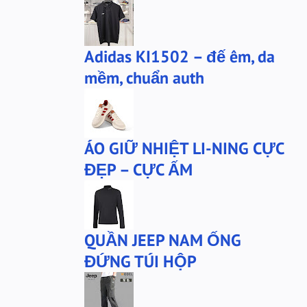
bộ xtep
mû xtep
mũ
mũ lining
Adidas KI1502 – đế êm, da
phu-kien-sale
puma
mềm, chuẩn auth
puma chính hãng
quần nỉ PUMA
quần puma
quần short Anta
sale
sale giày anta
ÁO GIỮ NHIỆT LI-NING CỰC
san-sale
tai nghe
ĐẸP – CỰC ẤM
tai-nghe
thanh lý
túi đeo chéo
tất lining
tất nanjiren
ví da
QUẦN JEEP NAM ỐNG
Áo khoác 361
áo anta
ĐỨNG TÚI HỘP
áo cartelo
áo jeep
áo khoác adidas