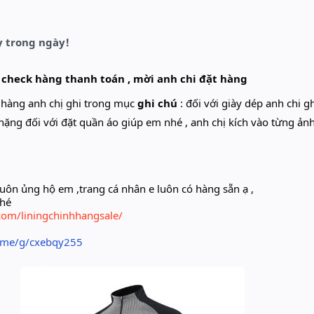
y trong ngày!
 check hàng thanh toán , mời anh chi đặt hàng
t hàng anh chị ghi trong mục
ghi chú
: đối với giày dép anh chi g
nặng đối với đặt quần áo giúp em nhé , anh chị kích vào từng ản
uôn ủng hộ em ,trang cá nhân e luôn có hàng sẵn ạ ,
nhé
com/liningchinhhangsale/
o.me/g/cxebqy255