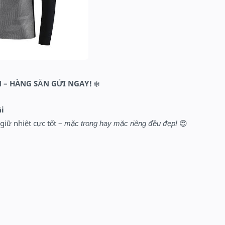
 – HÀNG SẴN GỬI NGAY!
❄️
ái
giữ nhiệt cực tốt –
mặc trong hay mặc riêng đều đẹp!
😍