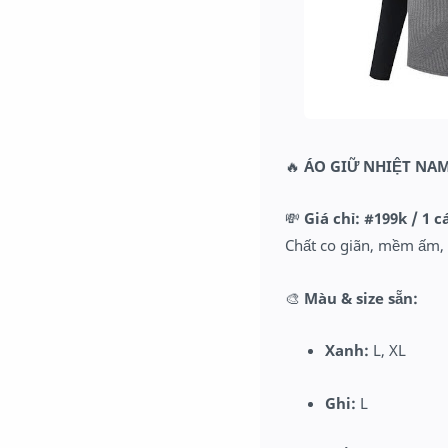
🔥
ÁO GIỮ NHIỆT NAM
💸
Giá chỉ: #199k / 1 c
Chất co giãn, mềm ấm, 
🎨
Màu & size sẵn:
Xanh:
L, XL
Ghi:
L