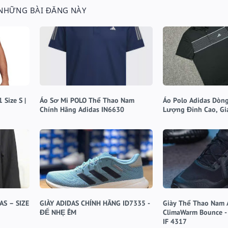
 NHỮNG BÀI ĐĂNG NÀY
Size S |
Áo Sơ Mi POLO Thể Thao Nam
Áo Polo Adidas Dòng
Chính Hãng Adidas IN6630
Lượng Đỉnh Cao, Gi
AS – SIZE
GIÀY ADIDAS CHÍNH HÃNG ID7335 -
Giày Thể Thao Nam 
ĐẾ NHẸ ÊM
ClimaWarm Bounce -
IF 4317