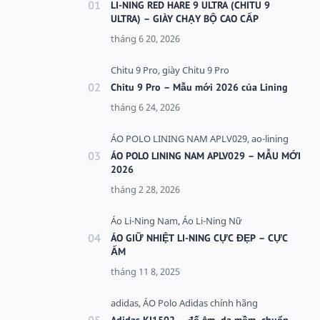
LI-NING RED HARE 9 ULTRA (CHITU 9
ULTRA) – GIÀY CHẠY BỘ CAO CẤP
Chitu 9 Pro – Mẫu mới 2026 của Lining
ÁO POLO LINING NAM APLV029 – MẪU MỚI
2026
ÁO GIỮ NHIỆT LI-NING CỰC ĐẸP – CỰC
ẤM
Adidas KI1502 – đế êm, da mềm, chuẩn