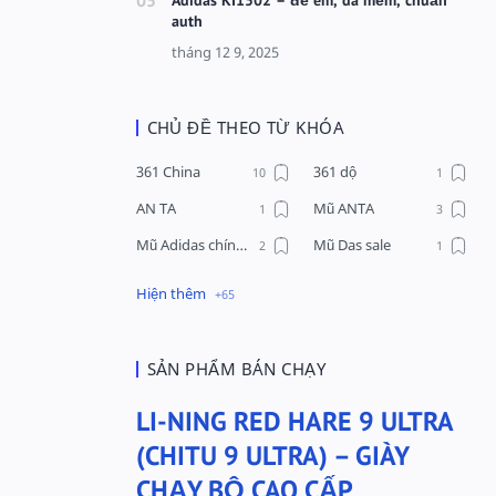
auth
CHỦ ĐỀ THEO TỪ KHÓA
361 China
361 dộ
AN TA
Mũ ANTA
Mũ Adidas chính hãng
Mũ Das sale
Mũ Li-Ning
Mũ Lining chính hãng
Mũ Puma Chính Hãng
Mũ adidas
Phụ kiện Acer
Pierre Cardin
SẢN PHẨM BÁN CHẠY
QUẦN NỈ LI-NING
Quần Xtep
LI-NING RED HARE 9 ULTRA
Quần nỉ nam Lining
Quần short nam Lining
(CHITU 9 ULTRA) – GIÀY
Remax
Sale giày Anta nữ
CHẠY BỘ CAO CẤP