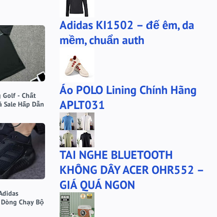
bộ xtep
mû xtep
Adidas KI1502 – đế êm, da
mũ
mũ lining
mềm, chuẩn auth
phu-kien-sale
puma
puma chính hãng
quần nỉ PUMA
quần puma
quần short Anta
Áo POLO Lining Chính Hãng
sale
sale giày anta
 Golf - Chất
APLT031
á Sale Hấp Dẫn
san-sale
tai nghe
tai-nghe
thanh lý
túi đeo chéo
tất lining
TAI NGHE BLUETOOTH
tất nanjiren
ví da
KHÔNG DÂY ACER OHR552 –
Áo khoác 361
áo anta
GIÁ QUÁ NGON
áo cartelo
áo jeep
Adidas
áo khoác adidas
 Dòng Chạy Bộ