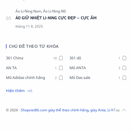
ÁO GIỮ NHIỆT LI-NING CỰC ĐẸP – CỰC ẤM
CHỦ ĐỀ THEO TỪ KHÓA
361 China
361 dộ
AN TA
Mũ ANTA
Mũ Adidas chính hãng
Mũ Das sale
Mũ Li-Ning
Mũ Lining chính hãng
Mũ Puma Chính Hãng
Mũ adidas
Phụ kiện Acer
Pierre Cardin
©
2026
‧
Shopviet86.com giày thể thao chính hãng, giày Anta, Li-Ning, Adidas
QUẦN NỈ LI-NING
Quần Xtep
Quần nỉ nam Lining
Quần short nam Lining