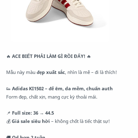
🔥
ACE BIẾT PHẢI LÀM GÌ RỒI ĐẤY!
🔥
Mẫu này màu
đẹp xuất sắc
, nhìn là mê – đi là thích!
👟
Adidas KI1502 – đế êm, da mềm, chuẩn auth
Form đẹp, chất xịn, mang cực kỳ thoải mái.
📌
Full size: 36 → 44.5
💰
Giá sale siêu hời
– không chốt là tiếc thật sự!
🚚
Od hơn 2 tuần