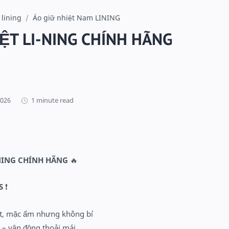
 lining
Áo giữ nhiệt Nam LINING
ỆT LI-NING CHÍNH HÃNG
1 minute read
-NING CHÍNH HÃNG
🔥
S
❗
tốt, mặc ấm nhưng không bí
 – vận động thoải mái