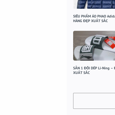
SIÊU PHẨM ÁO PHAO Adid
HÀNG ĐẸP XUẤT SẮC
SẴN 1 ĐÔI DÉP Li-Ning –
XUẤT SẮC