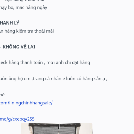
chạy bộ, mặc hằng ngày
THANH LÝ
ận hàng kiểm tra thoải mái
– KHÔNG VỀ LẠI
heck hàng thanh toán , mời anh chi đặt hàng
uôn ủng hộ em ,trang cá nhân e luôn có hàng sẵn ạ ,
nhé
com/liningchinhhangsale/
o.me/g/cxebqy255