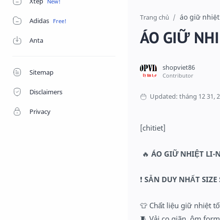
Xtep
áo giữ nhiệt
Trang chủ
Adidas
ÁO GIỮ NHI
Anta
Sitemap
Disclaimers
Privacy
[chitiet]
🔥
ÁO GIỮ NHIỆT LI
❗
SẴN DUY NHẤT SIZE 
👕 Chất liệu giữ nhiệt 
🧵 Vải co giãn, ôm form