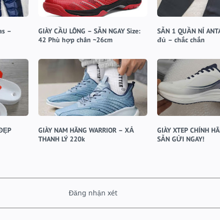
as –
GIÀY CẦU LÔNG – SẴN NGAY Size:
SẴN 1 QUẦN NỈ ANTA
42 Phù hợp chân ~26cm
đủ – chắc chắn
 ĐẸP
GIÀY NAM HÃNG WARRIOR – XẢ
GIÀY XTEP CHÍNH H
THANH LÝ 220k
SẴN GỬI NGAY!