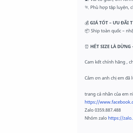
🏃 Phù hợp tập luyện, 
💰
GIÁ TỐT – ƯU ĐÃI 
📦 Ship toàn quốc – nh
⏰
HẾT SIZE LÀ DỪNG 
Cam kết chính hãng , c
Cảm ơn anh chị em đã l
trang cá nhân của em 
https://www.facebook.
Zalo 0359.887.488
Nhóm zalo
https://zal