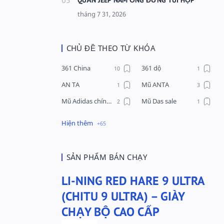
CHỦ ĐỀ THEO TỪ KHÓA
361 China
361 dộ
AN TA
Mũ ANTA
Mũ Adidas chính hãng
Mũ Das sale
Mũ Li-Ning
Mũ Lining chính hãng
Mũ Puma Chính Hãng
Mũ adidas
Phụ kiện Acer
Pierre Cardin
SẢN PHẨM BÁN CHẠY
QUẦN NỈ LI-NING
Quần Xtep
LI-NING RED HARE 9 ULTRA
Quần nỉ nam Lining
Quần short nam Lining
(CHITU 9 ULTRA) – GIÀY
Remax
Sale giày Anta nữ
CHẠY BỘ CAO CẤP
Sale áo nỉ Adidas
Sịp Nanjiren