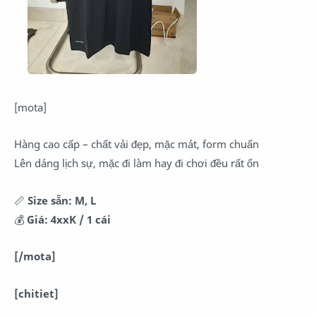
[mota]
Hàng cao cấp – chất vải đẹp, mặc mát, form chuẩn
Lên dáng lịch sự, mặc đi làm hay đi chơi đều rất ổn
📏
Size sẵn:
M, L
💰
Giá:
4xxK / 1 cái
[/mota]
[chitiet]