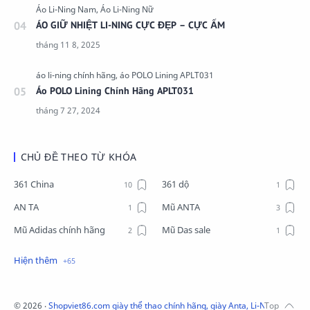
ÁO GIỮ NHIỆT LI-NING CỰC ĐẸP – CỰC ẤM
Áo POLO Lining Chính Hãng APLT031
CHỦ ĐỀ THEO TỪ KHÓA
361 China
361 dộ
AN TA
Mũ ANTA
Mũ Adidas chính hãng
Mũ Das sale
Mũ Li-Ning
Mũ Lining chính hãng
Mũ Puma Chính Hãng
Mũ adidas
Phụ kiện Acer
Pierre Cardin
©
2026
‧
Shopviet86.com giày thể thao chính hãng, giày Anta, Li-Ning, Adidas