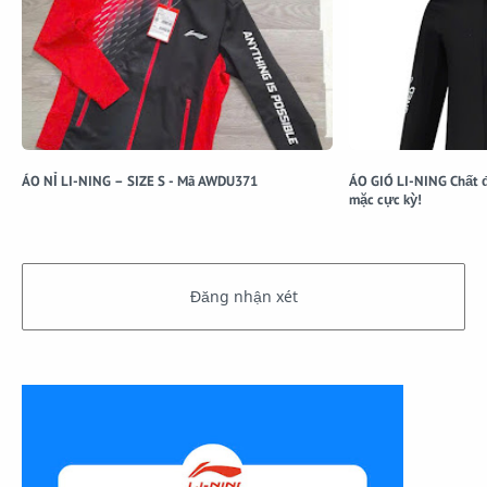
ÁO NỈ LI-NING – SIZE S - Mã AWDU371
ÁO GIÓ LI-NING Chất đẹp, nhẹ, chắn gió tốt – dễ
mặc cực kỳ!