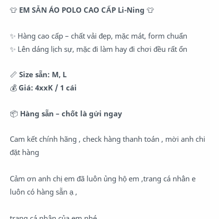
👕
EM SẴN ÁO POLO CAO CẤP
Li-Ning
👕
✨ Hàng cao cấp – chất vải đẹp, mặc mát, form chuẩn
✨ Lên dáng lịch sự, mặc đi làm hay đi chơi đều rất ổn
📏
Size sẵn:
M, L
💰
Giá:
4xxK / 1 cái
📦
Hàng sẵn – chốt là gửi ngay
Cam kết chính hãng , check hàng thanh toán , mời anh chi
đặt hàng
Cảm ơn anh chị em đã luôn ủng hộ em ,trang cá nhân e
luôn có hàng sẵn ạ ,
trang cá nhân của em nhé