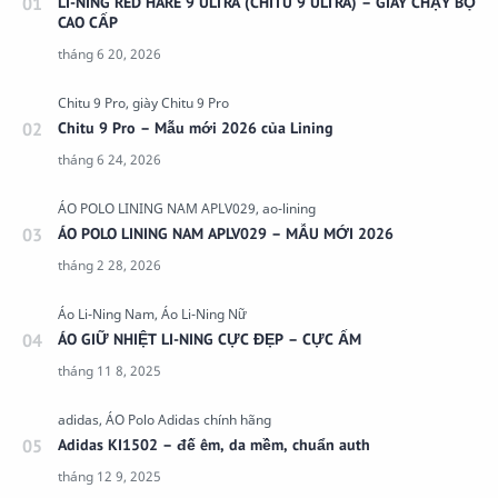
LI-NING RED HARE 9 ULTRA (CHITU 9 ULTRA) – GIÀY CHẠY BỘ
CAO CẤP
Chitu 9 Pro – Mẫu mới 2026 của Lining
ÁO POLO LINING NAM APLV029 – MẪU MỚI 2026
ÁO GIỮ NHIỆT LI-NING CỰC ĐẸP – CỰC ẤM
Adidas KI1502 – đế êm, da mềm, chuẩn auth