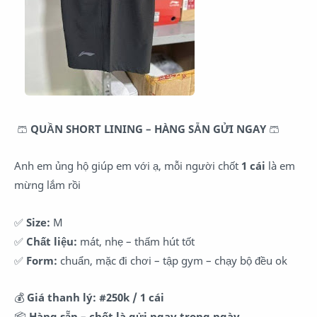
🩳
QUẦN SHORT LINING – HÀNG SẴN GỬI NGAY
🩳
Anh em ủng hộ giúp em với ạ, mỗi người chốt
1 cái
là em
mừng lắm rồi
✅
Size:
M
✅
Chất liệu:
mát, nhẹ – thấm hút tốt
✅
Form:
chuẩn, mặc đi chơi – tập gym – chạy bộ đều ok
💰
Giá thanh lý:
#250k / 1 cái
📦
Hàng sẵn – chốt là gửi ngay trong ngày