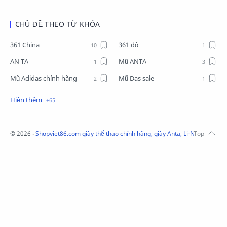
CHỦ ĐỀ THEO TỪ KHÓA
361 China
361 dộ
AN TA
Mũ ANTA
Mũ Adidas chính hãng
Mũ Das sale
Mũ Li-Ning
Mũ Lining chính hãng
Mũ Puma Chính Hãng
Mũ adidas
Phụ kiện Acer
Pierre Cardin
©
2026
‧
Shopviet86.com giày thể thao chính hãng, giày Anta, Li-Ning, Adidas
QUẦN NỈ LI-NING
Quần Xtep
Quần nỉ nam Lining
Quần short nam Lining
Remax
Sale giày Anta nữ
Sale áo nỉ Adidas
Sịp Nanjiren
SỮA TẮM ADIDAS
Sữa tắm gội nam 3in1