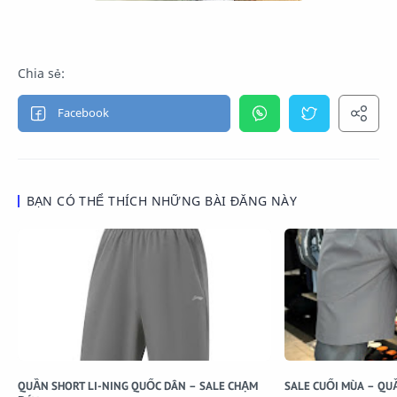
BẠN CÓ THỂ THÍCH NHỮNG BÀI ĐĂNG NÀY
QUẦN SHORT LI-NING QUỐC DÂN – SALE CHẠM
SALE CUỐI MÙA – QU