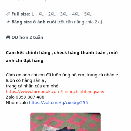
📏
Full size:
L – XL – 2XL – 3XL – 4XL – 5XL
📌
Bảng size ở ảnh cuối
(cột cân nặng chia 2 ạ)
🚚
OD hơn 2 tuần
Cam kết chính hãng , check hàng thanh toán , mời
anh chi đặt hàng
Cảm ơn anh chị em đã luôn ủng hộ em ,trang cá nhân e
luôn có hàng sẵn ạ ,
trang cá nhân của em nhé
https://www.facebook.com/liningchinhhangsale/
Zalo 0359.887.488
Nhóm zalo
https://zalo.me/g/cxebqy255