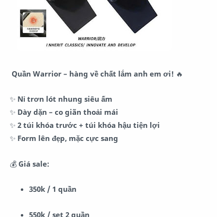
Quần Warrior – hàng về chất lắm anh em ơi!
🔥
✨
Nỉ trơn lót nhung siêu ấm
✨
Dày dặn – co giãn thoải mái
✨
2 túi khóa trước + túi khóa hậu tiện lợi
✨
Form lên đẹp, mặc cực sang
💰
Giá sale:
350k / 1 quần
550k / set 2 quần