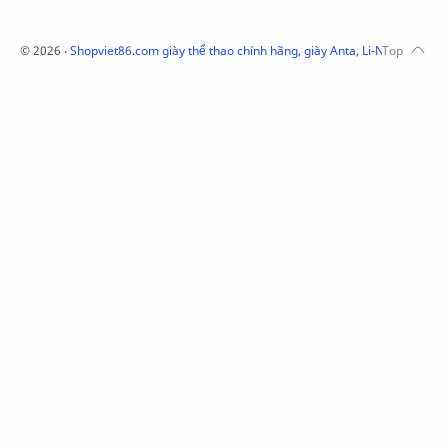
Mũ Puma Chính Hãng
Mũ adidas
Phụ kiện Acer
Pierre Cardin
©
2026
‧
Shopviet86.com giày thể thao chính hãng, giày Anta, Li-Ning, Adidas
QUẦN NỈ LI-NING
Quần Xtep
Quần nỉ nam Lining
Quần short nam Lining
Remax
Sale giày Anta nữ
Sale áo nỉ Adidas
Sịp Nanjiren
SỮA TẮM ADIDAS
Sữa tắm gội nam 3in1
Tai Nghe Remax
Tai nghe Acer
Tai nghe Acer Bluetooth
Thương hiệu Li-Ning
Thắt lưng Aokang
Túi
Túi Aokang chính hàng
Túi Lining
Túi ngủ 361
Túi đeo chéo sale
TẤT NAM 361
TẤT XTEP
Tất 361
Tất Anta