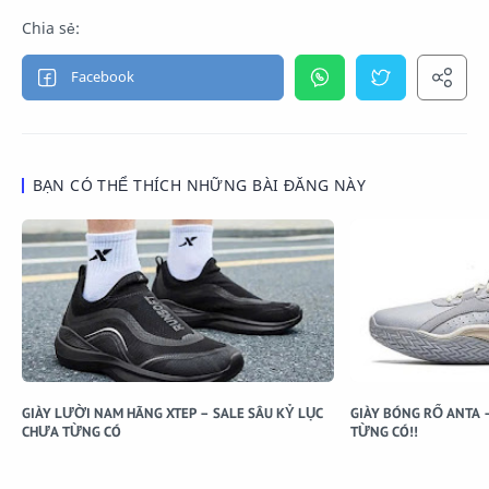
BẠN CÓ THỂ THÍCH NHỮNG BÀI ĐĂNG NÀY
GIÀY LƯỜI NAM HÃNG XTEP – SALE SÂU KỶ LỤC
GIÀY BÓNG RỔ ANTA 
CHƯA TỪNG CÓ
TỪNG CÓ!!