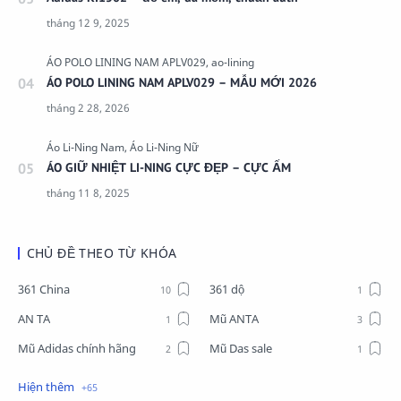
ÁO POLO LINING NAM APLV029 – MẪU MỚI 2026
ÁO GIỮ NHIỆT LI-NING CỰC ĐẸP – CỰC ẤM
CHỦ ĐỀ THEO TỪ KHÓA
361 China
361 dộ
AN TA
Mũ ANTA
Mũ Adidas chính hãng
Mũ Das sale
Mũ Li-Ning
Mũ Lining chính hãng