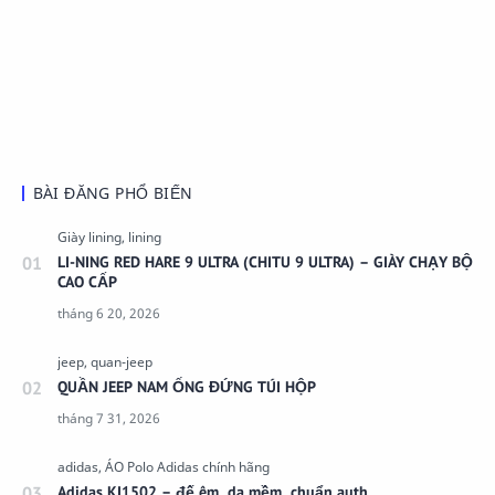
BÀI ĐĂNG PHỔ BIẾN
LI-NING RED HARE 9 ULTRA (CHITU 9 ULTRA) – GIÀY CHẠY BỘ
CAO CẤP
QUẦN JEEP NAM ỐNG ĐỨNG TÚI HỘP
Adidas KI1502 – đế êm, da mềm, chuẩn auth