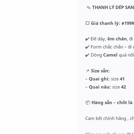
🩴
THANH LÝ DÉP SA
💥
Giá thanh lý:
#199K
✔️ Đế dày,
êm chân
, đ
✔️ Form chắc chắn – đi 
✔️ Dòng
Camel
quá nổi
📌
Size sẵn:
–
Quai ghi:
size
41
–
Quai nâu:
size
42
📦
Hàng sẵn – chốt là
Cam kết chính hãng , c