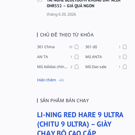
OHR552 – GIÁ QUÁ NGON
CHỦ ĐỀ THEO TỪ KHÓA
361 China
361 dộ
AN TA
Mũ ANTA
Mũ Adidas chính hãng
Mũ Das sale
Mũ Li-Ning
Mũ Lining chính hãng
Mũ Puma Chính Hãng
Mũ adidas
Phụ kiện Acer
Pierre Cardin
SẢN PHẨM BÁN CHẠY
QUẦN NỈ LI-NING
Quần Xtep
LI-NING RED HARE 9 ULTRA
Quần nỉ nam Lining
Quần short nam Lining
(CHITU 9 ULTRA) – GIÀY
Remax
Sale giày Anta nữ
CHẠY BỘ CAO CẤP