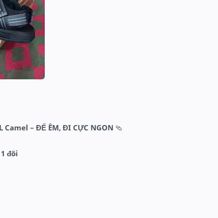
AL
Camel
– ĐẾ ÊM, ĐI CỰC NGON
🩴
 1 đôi