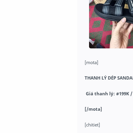
[mota]
THANH LÝ DÉP SAND
Giá thanh lý:
#199K /
[/mota]
[chitiet]