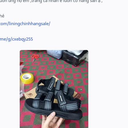
uôn ủng hộ em ,trang cá nhân e luôn có hàng sẵn ạ ,
nhé
com/liningchinhhangsale/
o.me/g/cxebqy255