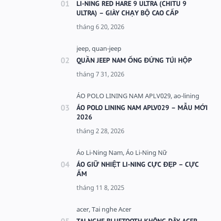
LI-NING RED HARE 9 ULTRA (CHITU 9
ULTRA) – GIÀY CHẠY BỘ CAO CẤP
QUẦN JEEP NAM ỐNG ĐỨNG TÚI HỘP
ÁO POLO LINING NAM APLV029 – MẪU MỚI
2026
ÁO GIỮ NHIỆT LI-NING CỰC ĐẸP – CỰC
ẤM
TAI NGHE BLUETOOTH KHÔNG DÂY ACER