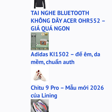
bộ xtep
mû xtep
TAI NGHE BLUETOOTH
mũ
mũ lining
KHÔNG DÂY ACER OHR552 –
phu-kien-sale
puma
GIÁ QUÁ NGON
puma chính hãng
quần nỉ PUMA
quần puma
quần short Anta
sale
sale giày anta
Adidas KI1502 – đế êm, da
san-sale
tai nghe
mềm, chuẩn auth
tai-nghe
thanh lý
túi đeo chéo
tất lining
tất nanjiren
ví da
Chitu 9 Pro – Mẫu mới 2026
Áo khoác 361
áo anta
của Lining
áo cartelo
áo jeep
áo khoác adidas