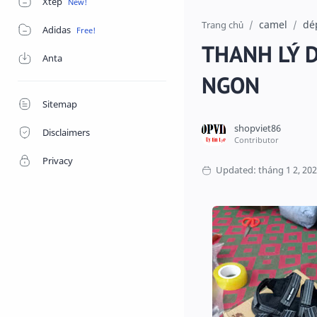
Xtep
camel
dé
Trang chủ
Adidas
THANH LÝ D
Anta
NGON
Sitemap
Disclaimers
Privacy