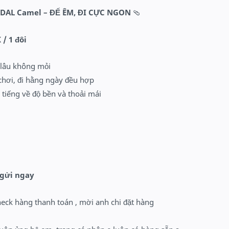
NDAL
Camel
– ĐẾ ÊM, ĐI CỰC NGON
🩴
 / 1 đôi
i lâu không mỏi
chơi, đi hằng ngày đều hợp
 tiếng về độ bền và thoải mái
 gửi ngay
heck hàng thanh toán , mời anh chi đặt hàng