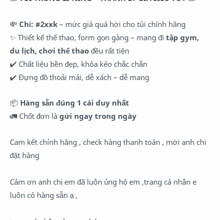
💸
Chỉ: #2xxk
– mức giá quá hời cho túi chính hãng
✨ Thiết kế thể thao, form gọn gàng – mang đi
tập gym,
du lịch, chơi thể thao
đều rất tiện
✔️ Chất liệu bền đẹp, khóa kéo chắc chắn
✔️ Đựng đồ thoải mái, dễ xách – dễ mang
📦
Hàng sẵn đúng 1 cái duy nhất
🚛 Chốt đơn là
gửi ngay trong ngày
Cam kết chính hãng , check hàng thanh toán , mời anh chi
đặt hàng
Cảm ơn anh chị em đã luôn ủng hộ em ,trang cá nhân e
luôn có hàng sẵn ạ ,