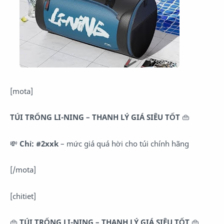
[mota]
TÚI TRỐNG LI-NING – THANH LÝ GIÁ SIÊU TỐT
👜
💸
Chỉ: #2xxk
– mức giá quá hời cho túi chính hãng
[/mota]
[chitiet]
👜
TÚI TRỐNG LI-NING – THANH LÝ GIÁ SIÊU TỐT
👜