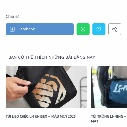
BẠN CÓ THỂ THÍCH NHỮNG BÀI ĐĂNG NÀY
TÚI ĐEO CHÉO LN UNISEX – MẪU MỚI 2025
TÚI TRỐNG LI-NING –
MẮT!