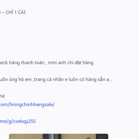
 – CHỈ 1 CÁI
heck hàng thanh toán , mời anh chi đặt hàng
uôn ủng hộ em ,trang cá nhân e luôn có hàng sẵn ạ ,
nhé
com/liningchinhhangsale/
o.me/g/cxebqy255