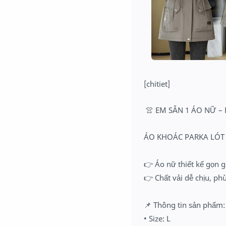
[chitiet]
👚
EM SẴN 1 ÁO NỮ –
ÁO KHOÁC PARKA LÓ
👉
Áo nữ thiết kế gọn 
👉
Chất vải dễ chịu, ph
📌
Thông tin sản phẩm:
• Size: L