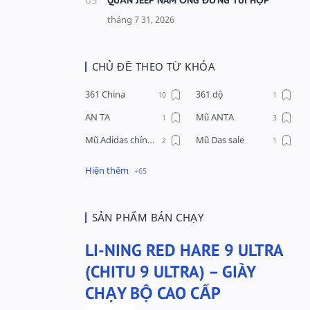
CHỦ ĐỀ THEO TỪ KHÓA
361 China
361 dộ
AN TA
Mũ ANTA
Mũ Adidas chính hãng
Mũ Das sale
Mũ Li-Ning
Mũ Lining chính hãng
Mũ Puma Chính Hãng
Mũ adidas
Phụ kiện Acer
Pierre Cardin
SẢN PHẨM BÁN CHẠY
QUẦN NỈ LI-NING
Quần Xtep
LI-NING RED HARE 9 ULTRA
Quần nỉ nam Lining
Quần short nam Lining
(CHITU 9 ULTRA) – GIÀY
Remax
Sale giày Anta nữ
CHẠY BỘ CAO CẤP
Sale áo nỉ Adidas
Sịp Nanjiren