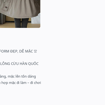
 FORM ĐẸP, DỄ MẶC
👚
T LÔNG CỪU HÀN QUỐC
gàng, mặc lên tôn dáng
ù hợp mặc đi làm – đi chơi