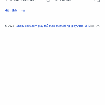
Mũ Adidas chính hãng
Mũ Das sale
Mũ Li-Ning
Mũ Lining chính hãng
Mũ Puma Chính Hãng
Mũ adidas
Phụ kiện Acer
Pierre Cardin
©
2026
‧
Shopviet86.com giày thể thao chính hãng, giày Anta, Li-Ning, Adidas
QUẦN NỈ LI-NING
Quần Xtep
Quần nỉ nam Lining
Quần short nam Lining
Remax
Sale giày Anta nữ
Sale áo nỉ Adidas
Sịp Nanjiren
SỮA TẮM ADIDAS
Sữa tắm gội nam 3in1
Tai Nghe Remax
Tai nghe Acer
Tai nghe Acer Bluetooth
Thương hiệu Li-Ning
Thắt lưng Aokang
Túi
Túi Aokang chính hàng
Túi Lining
Túi ngủ 361
Túi đeo chéo sale