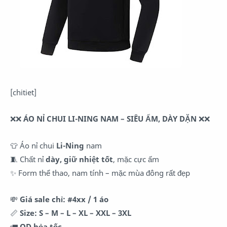
[chitiet]
❌❌
ÁO NỈ CHUI LI-NING NAM – SIÊU ẤM, DÀY DẶN
❌❌
👕 Áo nỉ chui
Li-Ning
nam
🧵 Chất nỉ
dày, giữ nhiệt tốt
, mặc cực ấm
✨ Form thể thao, nam tính – mặc mùa đông rất đẹp
💸
Giá sale chỉ: #4xx / 1 áo
📏
Size: S – M – L – XL – XXL – 3XL
🚛
OD hỏa tốc