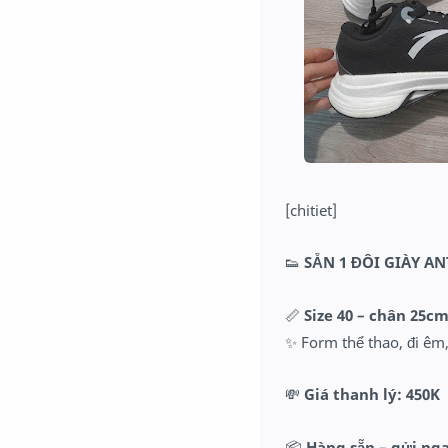
[chitiet]
👟
SẴN 1 ĐÔI GIÀY AN
📏
Size 40 – chân 25c
✨ Form thể thao, đi êm
💸
Giá thanh lý: 450K
📦
Hàng sẵn – gửi ng