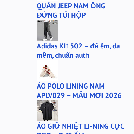
QUẦN JEEP NAM ỐNG
Tai nghe Acer Bluetooth
Thương hiệu Li-Ning
ĐỨNG TÚI HỘP
Thắt lưng Aokang
Túi
Túi Aokang chính hàng
Túi Lining
Túi ngủ 361
Túi đeo chéo sale
Adidas KI1502 – đế êm, da
TẤT NAM 361
TẤT XTEP
mềm, chuẩn auth
Tất 361
Tất Anta
Tất Pierre Cardin
Ví Aokang
Ví nam chính hãng
Warrior
ÁO POLO LINING NAM
Xtep
Xtep sale
APLV029 – MẪU MỚI 2026
adidas .
adidas chính hãng
anta
anta-chinh-hang
bộ xtep
mû xtep
ÁO GIỮ NHIỆT LI-NING CỰC
mũ
mũ lining