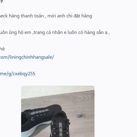
heck hàng thanh toán , mời anh chi đặt hàng
uôn ủng hộ em ,trang cá nhân e luôn có hàng sẵn ạ ,
nhé
com/liningchinhhangsale/
o.me/g/cxebqy255