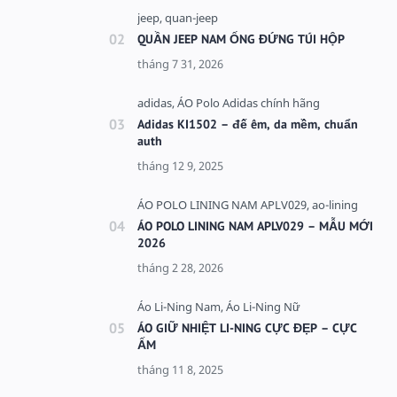
QUẦN JEEP NAM ỐNG ĐỨNG TÚI HỘP
Adidas KI1502 – đế êm, da mềm, chuẩn
auth
ÁO POLO LINING NAM APLV029 – MẪU MỚI
2026
ÁO GIỮ NHIỆT LI-NING CỰC ĐẸP – CỰC
ẤM