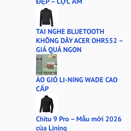
ĐẸP – CỰC ẤM
phu-kien-sale
puma
puma chính hãng
quần nỉ PUMA
quần puma
quần short Anta
TAI NGHE BLUETOOTH
sale
sale giày anta
KHÔNG DÂY ACER OHR552 –
san-sale
tai nghe
GIÁ QUÁ NGON
tai-nghe
thanh lý
túi đeo chéo
tất lining
tất nanjiren
ví da
ÁO GIÓ LI-NING WADE CAO
Áo khoác 361
áo anta
CẤP
áo cartelo
áo jeep
áo khoác adidas
Chitu 9 Pro – Mẫu mới 2026
của Lining