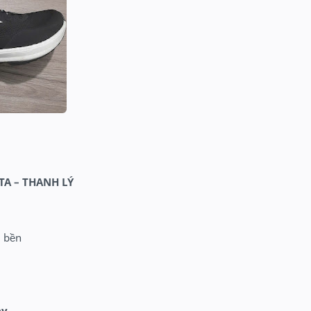
TA – THANH LÝ
m
, bền
ay