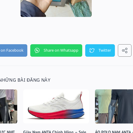
 NHỮNG BÀI ĐĂNG NÀY
CỰC NHẸ,
Giày Nam ANTA Chính Hãng – Sale
ÁO POLO NAM ANTA 