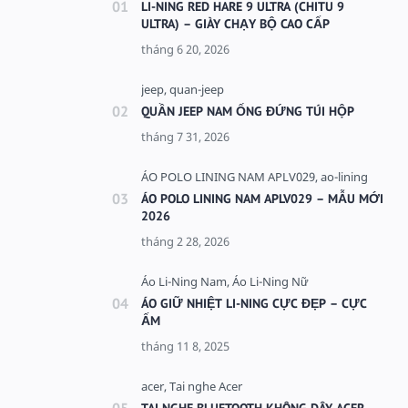
LI-NING RED HARE 9 ULTRA (CHITU 9
ULTRA) – GIÀY CHẠY BỘ CAO CẤP
QUẦN JEEP NAM ỐNG ĐỨNG TÚI HỘP
ÁO POLO LINING NAM APLV029 – MẪU MỚI
2026
ÁO GIỮ NHIỆT LI-NING CỰC ĐẸP – CỰC
ẤM
TAI NGHE BLUETOOTH KHÔNG DÂY ACER