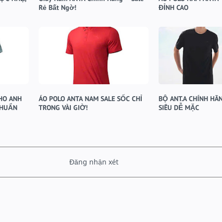
Rẻ Bất Ngờ!
ĐỈNH CAO
HO ANH
ÁO POLO ANTA NAM SALE SỐC CHỈ
BỘ ANT.A CHÍNH HÃN
CHUẨN
TRONG VÀI GIỜ!
SIÊU DỄ MẶC