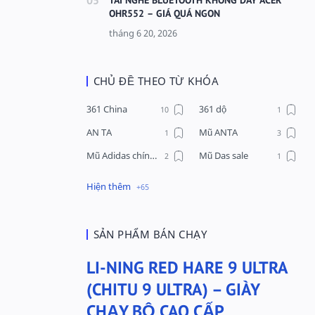
OHR552 – GIÁ QUÁ NGON
CHỦ ĐỀ THEO TỪ KHÓA
361 China
361 dộ
AN TA
Mũ ANTA
Mũ Adidas chính hãng
Mũ Das sale
Mũ Li-Ning
Mũ Lining chính hãng
Mũ Puma Chính Hãng
Mũ adidas
Phụ kiện Acer
Pierre Cardin
SẢN PHẨM BÁN CHẠY
QUẦN NỈ LI-NING
Quần Xtep
LI-NING RED HARE 9 ULTRA
Quần nỉ nam Lining
Quần short nam Lining
(CHITU 9 ULTRA) – GIÀY
Remax
Sale giày Anta nữ
CHẠY BỘ CAO CẤP