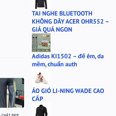
bộ xtep
mû xtep
TAI NGHE BLUETOOTH
mũ
mũ lining
KHÔNG DÂY ACER OHR552 –
phu-kien-sale
puma
GIÁ QUÁ NGON
puma chính hãng
quần nỉ PUMA
quần puma
quần short Anta
sale
sale giày anta
Adidas KI1502 – đế êm, da
san-sale
tai nghe
mềm, chuẩn auth
tai-nghe
thanh lý
túi đeo chéo
tất lining
tất nanjiren
ví da
ÁO GIÓ LI-NING WADE CAO
Áo khoác 361
áo anta
CẤP
áo cartelo
áo jeep
áo khoác adidas
- CHẤT ĐẸP