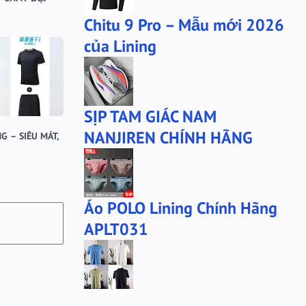
Chitu 9 Pro – Mẫu mới 2026
của Lining
SỊP TAM GIÁC NAM
NANJIREN CHÍNH HÃNG
G – SIÊU MÁT,
Áo POLO Lining Chính Hãng
APLT031