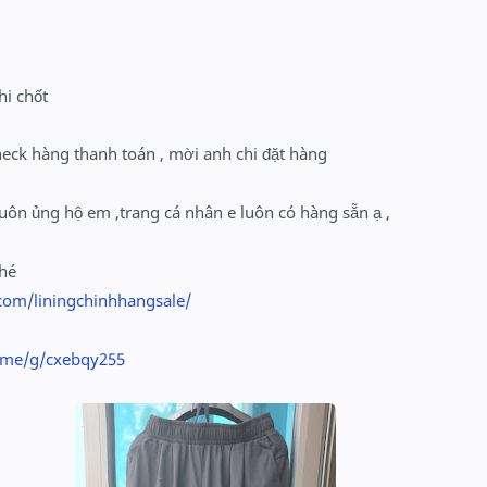
hi chốt
heck hàng thanh toán , mời anh chi đặt hàng
uôn ủng hộ em ,trang cá nhân e luôn có hàng sẵn ạ ,
nhé
com/liningchinhhangsale/
o.me/g/cxebqy255