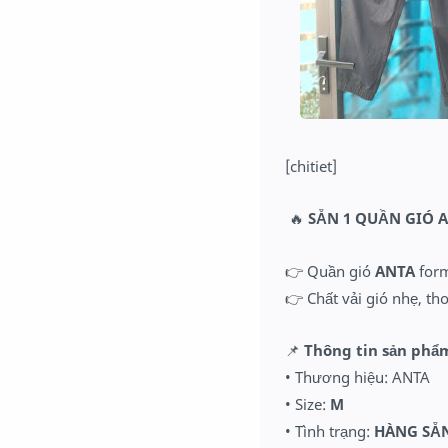
[chitiet]
🔥
SẴN 1 QUẦN GIÓ
A
👉 Quần gió
ANTA
form
👉 Chất vải gió nhẹ, t
📌
Thông tin sản phẩ
• Thương hiệu: ANTA
• Size:
M
• Tình trạng:
HÀNG SẴN 