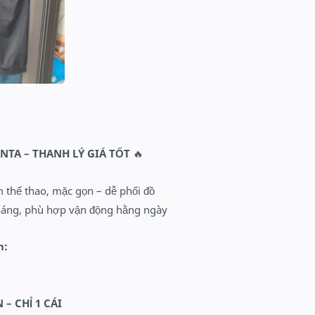
NTA
– THANH LÝ GIÁ TỐT
🔥
 thể thao, mặc gọn – dễ phối đồ
hoáng, phù hợp vận động hằng ngày
m:
– CHỈ 1 CÁI