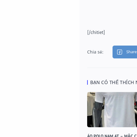
[/chitiet]
BẠN CÓ THỂ THÍCH
ÁO POLO NAM AT – MẶC 