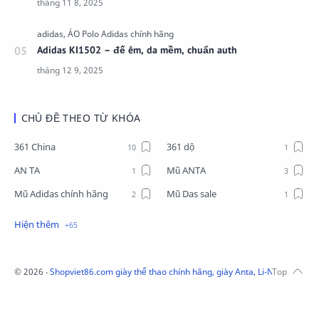
Adidas KI1502 – đế êm, da mềm, chuẩn auth
CHỦ ĐỀ THEO TỪ KHÓA
361 China
361 dộ
AN TA
Mũ ANTA
Mũ Adidas chính hãng
Mũ Das sale
Mũ Li-Ning
Mũ Lining chính hãng
Mũ Puma Chính Hãng
Mũ adidas
Phụ kiện Acer
Pierre Cardin
©
2026
‧
Shopviet86.com giày thể thao chính hãng, giày Anta, Li-Ning, Adidas
QUẦN NỈ LI-NING
Quần Xtep
Quần nỉ nam Lining
Quần short nam Lining