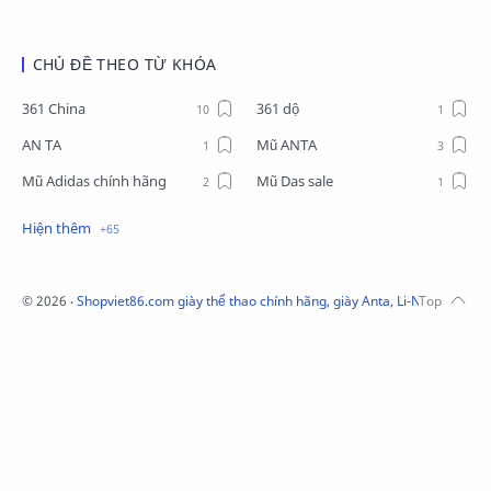
CHỦ ĐỀ THEO TỪ KHÓA
361 China
361 dộ
AN TA
Mũ ANTA
Mũ Adidas chính hãng
Mũ Das sale
Mũ Li-Ning
Mũ Lining chính hãng
Mũ Puma Chính Hãng
Mũ adidas
Phụ kiện Acer
Pierre Cardin
©
2026
‧
Shopviet86.com giày thể thao chính hãng, giày Anta, Li-Ning, Adidas
QUẦN NỈ LI-NING
Quần Xtep
Quần nỉ nam Lining
Quần short nam Lining
Remax
Sale giày Anta nữ
Sale áo nỉ Adidas
Sịp Nanjiren
SỮA TẮM ADIDAS
Sữa tắm gội nam 3in1