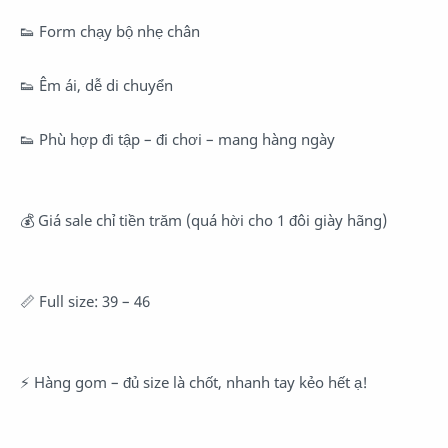
👟 Form chạy bộ nhẹ chân
👟 Êm ái, dễ di chuyển
👟 Phù hợp đi tập – đi chơi – mang hàng ngày
💰 Giá sale chỉ tiền trăm (quá hời cho 1 đôi giày hãng)
📏 Full size: 39 – 46
⚡ Hàng gom – đủ size là chốt, nhanh tay kẻo hết ạ!