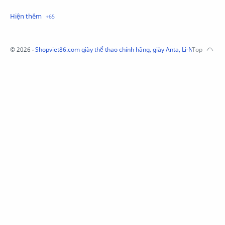
Mũ Li-Ning
Mũ Lining chính hãng
Mũ Puma Chính Hãng
Mũ adidas
Phụ kiện Acer
Pierre Cardin
©
2026
‧
Shopviet86.com giày thể thao chính hãng, giày Anta, Li-Ning, Adidas
QUẦN NỈ LI-NING
Quần Xtep
Quần nỉ nam Lining
Quần short nam Lining
Remax
Sale giày Anta nữ
Sale áo nỉ Adidas
Sịp Nanjiren
SỮA TẮM ADIDAS
Sữa tắm gội nam 3in1
Tai Nghe Remax
Tai nghe Acer
Tai nghe Acer Bluetooth
Thương hiệu Li-Ning
Thắt lưng Aokang
Túi
Túi Aokang chính hàng
Túi Lining
Túi ngủ 361
Túi đeo chéo sale