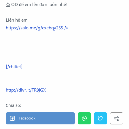
📩 OD để em lên đơn luôn nhé!
Liên hệ em
https://zalo.me/g/cxebqy255
/>
[/chitiet]
http://dlvr.it/TR9JGX