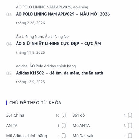
ÁO POLO LINING NAM APLV029 – MẪU MỚI 2026
ÁO GIỮ NHIỆT LI-NING CỰC ĐẸP – CỰC ẤM
Adidas KI1502 – đế êm, da mềm, chuẩn auth
CHỦ ĐỀ THEO TỪ KHÓA
361 China
361 dộ
AN TA
Mũ ANTA
Mũ Adidas chính hãng
Mũ Das sale