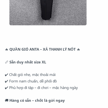
🔥
QUẦN GIÓ ANTA – XẢ THANH LÝ NỐT
🔥
📏
Sẵn duy nhất size XL
✔️ Chất gió nhẹ, mặc thoải mái
✔️ Form nam chuẩn, dễ phối đồ
✔️ Phù hợp đi tập – đi chơi – mặc hàng ngày
🚚
Hàng có sẵn – chốt là gửi ngay