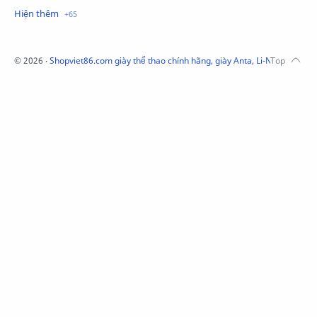
Mũ Li-Ning
Mũ Lining chính hãng
Mũ Puma Chính Hãng
Mũ adidas
Phụ kiện Acer
Pierre Cardin
©
2026
‧
Shopviet86.com giày thể thao chính hãng, giày Anta, Li-Ning, Adidas
QUẦN NỈ LI-NING
Quần Xtep
Quần nỉ nam Lining
Quần short nam Lining
Remax
Sale giày Anta nữ
Sale áo nỉ Adidas
Sịp Nanjiren
SỮA TẮM ADIDAS
Sữa tắm gội nam 3in1
Tai Nghe Remax
Tai nghe Acer
Tai nghe Acer Bluetooth
Thương hiệu Li-Ning
Thắt lưng Aokang
Túi
Túi Aokang chính hàng
Túi Lining
Túi ngủ 361
Túi đeo chéo sale
TẤT NAM 361
TẤT XTEP