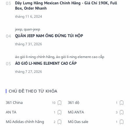
Dây Lưng Hãng Mexican Chính Hãng - Giá Chỉ 190K, Full
Box, Order Nhanh
QUẦN JEEP NAM ỐNG ĐỨNG TÚI HỘP
ÁO GIÓ LI-NING ELEMENT CAO CẤP
CHỦ ĐỀ THEO TỪ KHÓA
361 China
361 dộ
AN TA
Mũ ANTA
Mũ Adidas chính hãng
Mũ Das sale