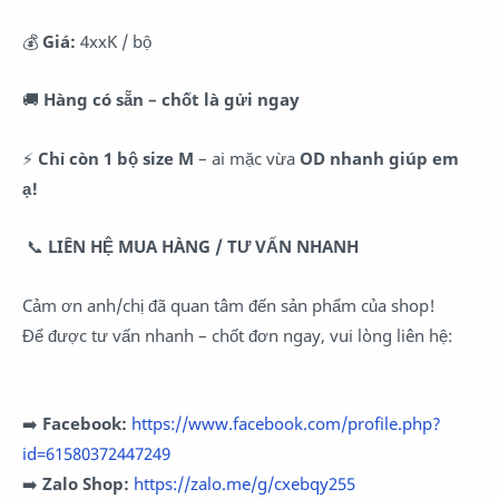
💰
Giá:
4xxK / bộ
🚚
Hàng có sẵn – chốt là gửi ngay
⚡
Chỉ còn 1 bộ size M
– ai mặc vừa
OD nhanh giúp em
ạ!
📞
LIÊN HỆ MUA HÀNG / TƯ VẤN NHANH
Cảm ơn anh/chị đã quan tâm đến sản phẩm của shop!
Để được tư vấn nhanh – chốt đơn ngay, vui lòng liên hệ:
➡️
Facebook:
https://www.facebook.com/profile.php?
id=61580372447249
➡️
Zalo
Shop:
https://zalo.me/g/cxebqy255