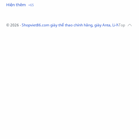
Mũ Li-Ning
Mũ Lining chính hãng
Mũ Puma Chính Hãng
Mũ adidas
Phụ kiện Acer
Pierre Cardin
©
2026
‧
Shopviet86.com giày thể thao chính hãng, giày Anta, Li-Ning, Adidas
QUẦN NỈ LI-NING
Quần Xtep
Quần nỉ nam Lining
Quần short nam Lining
Remax
Sale giày Anta nữ
Sale áo nỉ Adidas
Sịp Nanjiren
SỮA TẮM ADIDAS
Sữa tắm gội nam 3in1
Tai Nghe Remax
Tai nghe Acer
Tai nghe Acer Bluetooth
Thương hiệu Li-Ning
Thắt lưng Aokang
Túi
Túi Aokang chính hàng
Túi Lining
Túi ngủ 361
Túi đeo chéo sale
TẤT NAM 361
TẤT XTEP