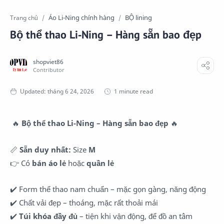
Áo Li-Ning chính hàng
BỘ lining
Trang chủ
Bộ thể thao Li‑Ning – Hàng sẵn bao đẹp
1 minute read
🔥
Bộ thể thao
Li‑Ning
– Hàng sẵn bao đẹp
🔥
📏
Sẵn duy nhất:
Size
M
👉 Có
bán áo lẻ
hoặc
quần lẻ
✔️ Form thể thao nam chuẩn – mặc gọn gàng, năng động
✔️ Chất vải đẹp – thoáng, mặc rất thoải mái
✔️
Túi khóa đầy đủ
– tiện khi vận động, để đồ an tâm