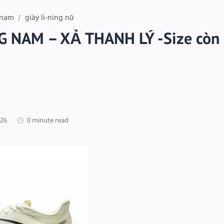
g nam
giày li-ning nữ
NG NAM – XẢ THANH LÝ -Size còn
0 minute read