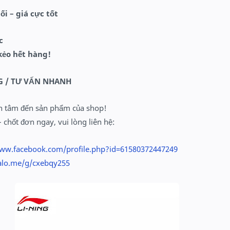
ối – giá cực tốt
c
kẻo hết hàng!
G / TƯ VẤN NHANH
n tâm đến sản phẩm của shop!
chốt đơn ngay, vui lòng liên hệ:
www.facebook.com/profile.php?id=61580372447249
zalo.me/g/cxebqy255