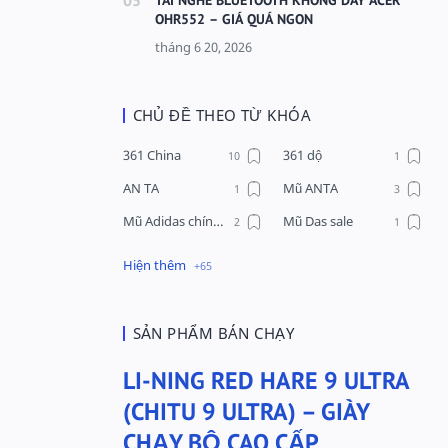
OHR552 – GIÁ QUÁ NGON
CHỦ ĐỀ THEO TỪ KHÓA
361 China
361 dộ
AN TA
Mũ ANTA
Mũ Adidas chính hãng
Mũ Das sale
Mũ Li-Ning
Mũ Lining chính hãng
Mũ Puma Chính Hãng
Mũ adidas
Phụ kiện Acer
Pierre Cardin
SẢN PHẨM BÁN CHẠY
QUẦN NỈ LI-NING
Quần Xtep
LI-NING RED HARE 9 ULTRA
Quần nỉ nam Lining
Quần short nam Lining
(CHITU 9 ULTRA) – GIÀY
Remax
Sale giày Anta nữ
CHẠY BỘ CAO CẤP