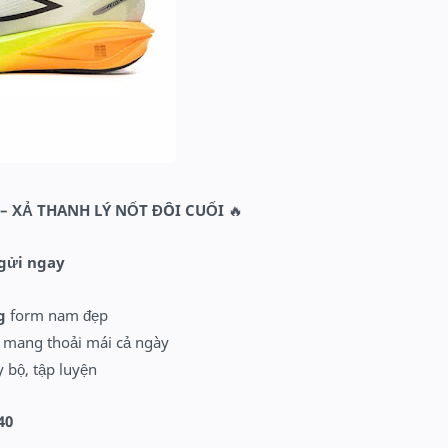
 – XẢ THANH LÝ NỐT ĐÔI CUỐI
🔥
 gửi ngay
g
form nam đẹp
, mang thoải mái cả ngày
y bộ, tập luyện
40