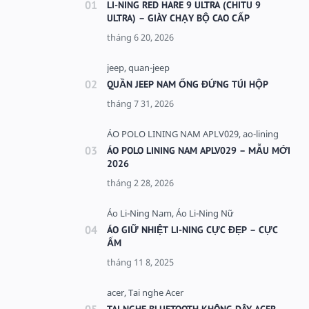
LI-NING RED HARE 9 ULTRA (CHITU 9
ULTRA) – GIÀY CHẠY BỘ CAO CẤP
QUẦN JEEP NAM ỐNG ĐỨNG TÚI HỘP
ÁO POLO LINING NAM APLV029 – MẪU MỚI
2026
ÁO GIỮ NHIỆT LI-NING CỰC ĐẸP – CỰC
ẤM
TAI NGHE BLUETOOTH KHÔNG DÂY ACER