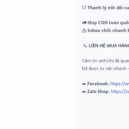
💥
Thanh lý nốt đôi cu
🚛
Ship COD toàn quố
📩
Inbox chốt nhanh 
📞
LIÊN HỆ MUA HÀN
Cảm ơn anh/chị đã qua
Để được tư vấn nhanh – 
➡️
Facebook:
https://
➡️
Zalo
Shop:
https://