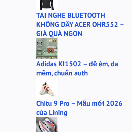
bộ xtep
mû xtep
TAI NGHE BLUETOOTH
mũ
mũ lining
KHÔNG DÂY ACER OHR552 –
phu-kien-sale
puma
GIÁ QUÁ NGON
puma chính hãng
quần nỉ PUMA
quần puma
quần short Anta
sale
sale giày anta
Adidas KI1502 – đế êm, da
san-sale
tai nghe
mềm, chuẩn auth
tai-nghe
thanh lý
túi đeo chéo
tất lining
tất nanjiren
ví da
Chitu 9 Pro – Mẫu mới 2026
Áo khoác 361
áo anta
của Lining
áo cartelo
áo jeep
áo khoác adidas