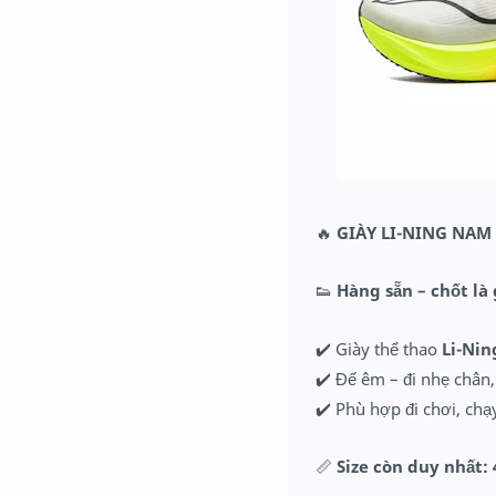
🔥
GIÀY LI-NING NAM
👟
Hàng sẵn – chốt là
✔️ Giày thể thao
Li-Nin
✔️ Đế êm – đi nhẹ chân
✔️ Phù hợp đi chơi, chạ
📏
Size còn duy nhất: