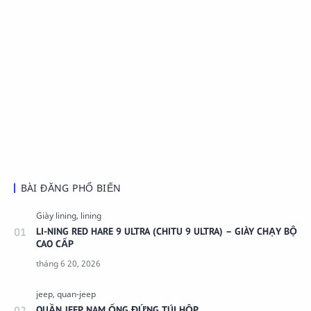
BÀI ĐĂNG PHỔ BIẾN
LI-NING RED HARE 9 ULTRA (CHITU 9 ULTRA) – GIÀY CHẠY BỘ
CAO CẤP
QUẦN JEEP NAM ỐNG ĐỨNG TÚI HỘP