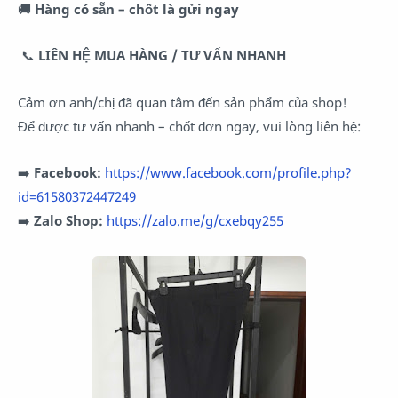
🚚
Hàng có sẵn – chốt là gửi ngay
📞
LIÊN HỆ MUA HÀNG / TƯ VẤN NHANH
Cảm ơn anh/chị đã quan tâm đến sản phẩm của shop!
Để được tư vấn nhanh – chốt đơn ngay, vui lòng liên hệ:
➡️
Facebook:
https://www.facebook.com/profile.php?
id=61580372447249
➡️
Zalo
Shop:
https://zalo.me/g/cxebqy255