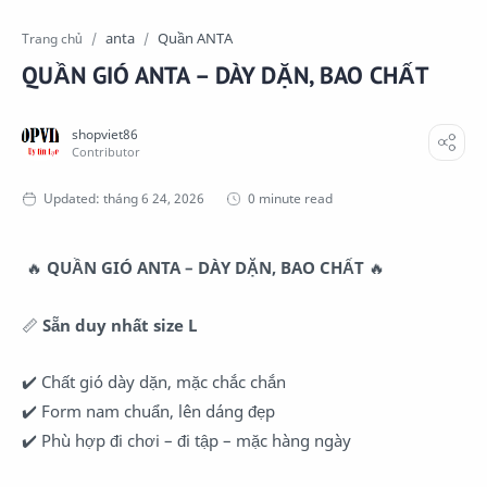
anta
Quần ANTA
Trang chủ
QUẦN GIÓ ANTA – DÀY DẶN, BAO CHẤT
0 minute read
🔥
QUẦN GIÓ ANTA – DÀY DẶN, BAO CHẤT
🔥
📏
Sẵn duy nhất size L
✔️ Chất gió dày dặn, mặc chắc chắn
✔️ Form nam chuẩn, lên dáng đẹp
✔️ Phù hợp đi chơi – đi tập – mặc hàng ngày