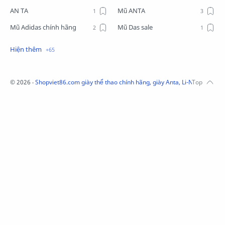
AN TA
Mũ ANTA
Mũ Adidas chính hãng
Mũ Das sale
Mũ Li-Ning
Mũ Lining chính hãng
Mũ Puma Chính Hãng
Mũ adidas
Phụ kiện Acer
Pierre Cardin
©
2026
‧
Shopviet86.com giày thể thao chính hãng, giày Anta, Li-Ning, Adidas
QUẦN NỈ LI-NING
Quần Xtep
Quần nỉ nam Lining
Quần short nam Lining
Remax
Sale giày Anta nữ
Sale áo nỉ Adidas
Sịp Nanjiren
SỮA TẮM ADIDAS
Sữa tắm gội nam 3in1
Tai Nghe Remax
Tai nghe Acer
Tai nghe Acer Bluetooth
Thương hiệu Li-Ning
Thắt lưng Aokang
Túi