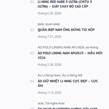
LI-NING RED HARE 9 ULTRA (CHITU 9
ULTRA) – GIÀY CHẠY BỘ CAO CẤP
QUẦN JEEP NAM ỐNG ĐỨNG TÚI HỘP
ÁO POLO LINING NAM APLV029 – MẪU MỚI
2026
ÁO GIỮ NHIỆT LI-NING CỰC ĐẸP – CỰC
ẤM
TAI NGHE BLUETOOTH KHÔNG DÂY ACER