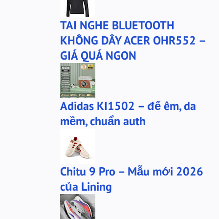
bộ xtep
mû xtep
TAI NGHE BLUETOOTH
mũ
mũ lining
KHÔNG DÂY ACER OHR552 –
phu-kien-sale
puma
GIÁ QUÁ NGON
puma chính hãng
quần nỉ PUMA
quần puma
quần short Anta
sale
sale giày anta
Adidas KI1502 – đế êm, da
san-sale
tai nghe
mềm, chuẩn auth
tai-nghe
thanh lý
túi đeo chéo
tất lining
tất nanjiren
ví da
Chitu 9 Pro – Mẫu mới 2026
Áo khoác 361
áo anta
của Lining
áo cartelo
áo jeep
áo khoác adidas