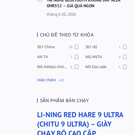
OHR552 – GIÁ QUÁ NGON
CHỦ ĐỀ THEO TỪ KHÓA
361 China
361 dộ
AN TA
Mũ ANTA
Mũ Adidas chính hãng
Mũ Das sale
Mũ Li-Ning
Mũ Lining chính hãng
Mũ Puma Chính Hãng
Mũ adidas
Phụ kiện Acer
Pierre Cardin
SẢN PHẨM BÁN CHẠY
QUẦN NỈ LI-NING
Quần Xtep
LI-NING RED HARE 9 ULTRA
Quần nỉ nam Lining
Quần short nam Lining
(CHITU 9 ULTRA) – GIÀY
Remax
Sale giày Anta nữ
CHẠY BỘ CAO CẤP