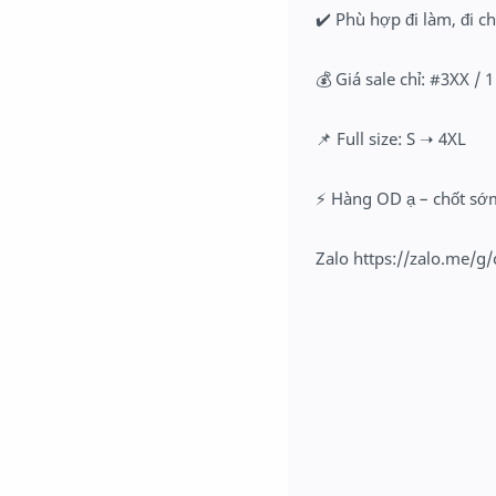
✔️
 Phù hợp đi làm, đi 
💰
 Giá sale chỉ: 
#3XX
 / 1
📌
 Full size: S ➝ 4XL
⚡
 Hàng OD ạ – chốt sớ
Zalo 
https://zalo.me/g