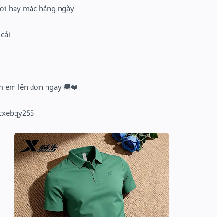
chơi hay mặc hằng ngày
 cái
m em lên đơn ngay 
🚚
❤️
/cxebqy255